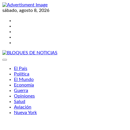
Skip
to
sábado, agosto 8, 2026
content
Twitter
Facebook
LinkedIn
Instagram
YouTube
BLOQUES DE NOTICIAS
El País
Política
El Mundo
Economía
Guerra
Opiniones
Salud
Aviación
Nueva York