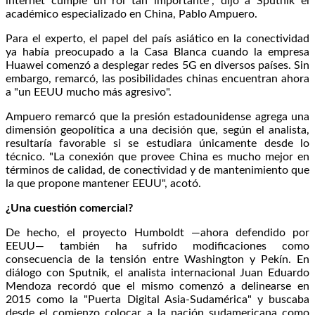
internet cumple un rol tan importante", dijo a Sputnik el
académico especializado en China, Pablo Ampuero.
Para el experto, el papel del país asiático en la conectividad
ya había preocupado a la Casa Blanca cuando la empresa
Huawei comenzó a desplegar redes 5G en diversos países. Sin
embargo, remarcó, las posibilidades chinas encuentran ahora
a "un EEUU mucho más agresivo".
Ampuero remarcó que la presión estadounidense agrega una
dimensión geopolítica a una decisión que, según el analista,
resultaría favorable si se estudiara únicamente desde lo
técnico. "La conexión que provee China es mucho mejor en
términos de calidad, de conectividad y de mantenimiento que
la que propone mantener EEUU", acotó.
¿Una cuestión comercial?
De hecho, el proyecto Humboldt —ahora defendido por
EEUU— también ha sufrido modificaciones como
consecuencia de la tensión entre Washington y Pekín. En
diálogo con Sputnik, el analista internacional Juan Eduardo
Mendoza recordó que el mismo comenzó a delinearse en
2015 como la "Puerta Digital Asia-Sudamérica" y buscaba
desde el comienzo colocar a la nación sudamericana como