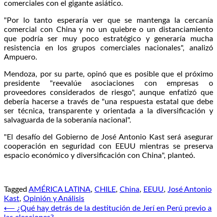
comerciales con el gigante asiático.
"Por lo tanto esperaría ver que se mantenga la cercanía
comercial con China y no un quiebre o un distanciamiento
que podría ser muy poco estratégico y generaría mucha
resistencia en los grupos comerciales nacionales", analizó
Ampuero.
Mendoza, por su parte, opinó que es posible que el próximo
presidente "reevalúe asociaciones con empresas o
proveedores considerados de riesgo", aunque enfatizó que
debería hacerse a través de "una respuesta estatal que debe
ser técnica, transparente y orientada a la diversificación y
salvaguarda de la soberanía nacional".
"El desafío del Gobierno de José Antonio Kast será asegurar
cooperación en seguridad con EEUU mientras se preserva
espacio económico y diversificación con China", planteó.
Tagged
AMÉRICA LATINA
,
CHILE
,
China
,
EEUU
,
José Antonio
Kast
,
Opinión y Análisis
Navegación
⟵
¿Qué hay detrás de la destitución de Jerí en Perú previo a