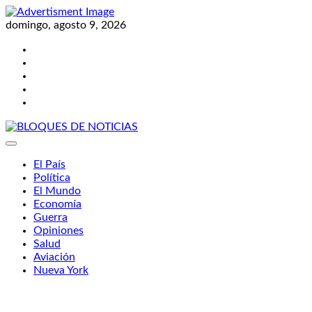
Skip
to
domingo, agosto 9, 2026
content
Twitter
Facebook
LinkedIn
Instagram
YouTube
BLOQUES DE NOTICIAS
El País
Política
El Mundo
Economía
Guerra
Opiniones
Salud
Aviación
Nueva York