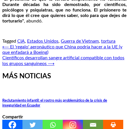
Durante décadas ha sido demostrado, por científicos,
psicólogos y psiquiatras, que no funciona. El prisionero te
dirá lo que él cree que quieres saber, solo para que dejes de
torturarlo"
, abundó.
Tagged
CIA
,
Estados Unidos
,
Guerra de Vietnam
,
tortura
Navegación
⟵
El 'regalo' aeronáutico que China podría hacer a la UE (y
que enfadará a Boeing)
de
Científicos desarrollan sangre artificial compatible con todos
entradas
los grupos sanguíneos
⟶
MÁS NOTICIAS
Reclutamiento infantil: el rostro más problemático de la crisis de
inseguridad en Ecuador
Compartir