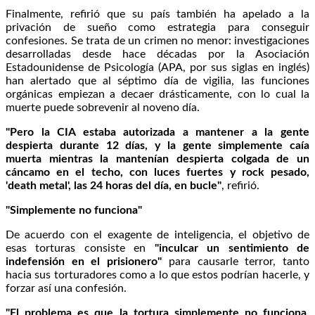
Finalmente, refirió que su país también ha apelado a la
privación de sueño como estrategia para conseguir
confesiones. Se trata de un crimen no menor: investigaciones
desarrolladas desde hace décadas por la Asociación
Estadounidense de Psicología (APA, por sus siglas en inglés)
han alertado que al séptimo día de vigilia, las funciones
orgánicas empiezan a decaer drásticamente, con lo cual la
muerte puede sobrevenir al noveno día.
"Pero la CIA estaba autorizada a mantener a la gente
despierta durante 12 días, y la gente simplemente caía
muerta mientras la mantenían despierta colgada de un
cáncamo en el techo, con luces fuertes y rock pesado,
'death metal', las 24 horas del día, en bucle"
, refirió.
"Simplemente no funciona"
De acuerdo con el exagente de inteligencia, el objetivo de
esas torturas consiste en
"inculcar un sentimiento de
indefensión en el prisionero"
para causarle terror, tanto
hacia sus torturadores como a lo que estos podrían hacerle, y
forzar así una confesión.
"El problema es que la tortura simplemente no funciona.