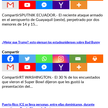
CompartirSPUTNIK ECUADOR.- El reciente ataque armado
en el aeropuerto de Guayaquil (oeste), perpetrado por dos
menores de 14 y 15…
¿Mejor que Trump?: esto piensan los estadounidenses sobre Bad Bunny
Compartir
CompartirRT WASHINGTON.- El 30 % de los encuestados
que vieron el Super Bowl dijeron que les gustó la
presentación del…
Puerto Rico: ICE se lleva personas, entre ellas dominicanos, durante