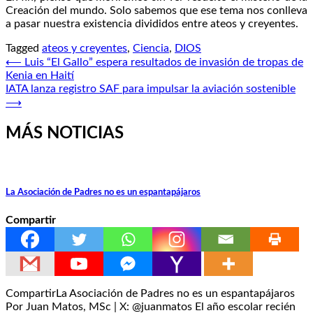
Creación del mundo. Solo sabemos que ese tema nos conlleva
a pasar nuestra existencia divididos entre ateos y creyentes.
Tagged
ateos y creyentes
,
Ciencia
,
DIOS
Navegación
⟵
Luis “El Gallo” espera resultados de invasión de tropas de
Kenia en Haití
de
IATA lanza registro SAF para impulsar la aviación sostenible
entradas
⟶
MÁS NOTICIAS
La Asociación de Padres no es un espantapájaros
Compartir
CompartirLa Asociación de Padres no es un espantapájaros
Por Juan Matos, MSc | X: @juanmatos El año escolar recién