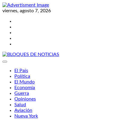
Skip
to
viernes, agosto 7, 2026
content
Twitter
Facebook
LinkedIn
Instagram
YouTube
BLOQUES DE NOTICIAS
El País
Política
El Mundo
Economía
Guerra
Opiniones
Salud
Aviación
Nueva York