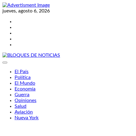
Skip
to
jueves, agosto 6, 2026
content
Twitter
Facebook
LinkedIn
Instagram
YouTube
BLOQUES DE NOTICIAS
El País
Política
El Mundo
Economía
Guerra
Opiniones
Salud
Aviación
Nueva York