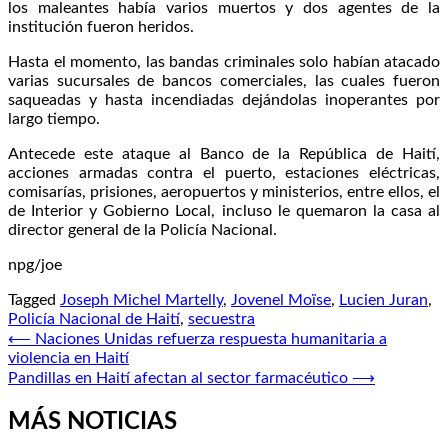
los maleantes había varios muertos y dos agentes de la
institución fueron heridos.
Hasta el momento, las bandas criminales solo habían atacado
varias sucursales de bancos comerciales, las cuales fueron
saqueadas y hasta incendiadas dejándolas inoperantes por
largo tiempo.
Antecede este ataque al Banco de la República de Haití,
acciones armadas contra el puerto, estaciones eléctricas,
comisarías, prisiones, aeropuertos y ministerios, entre ellos, el
de Interior y Gobierno Local, incluso le quemaron la casa al
director general de la Policía Nacional.
npg/joe
Tagged
Joseph Michel Martelly
,
Jovenel Moïse
,
Lucien Juran
,
Policía Nacional de Haití
,
secuestra
Navegación
⟵
Naciones Unidas refuerza respuesta humanitaria a
violencia en Haití
de
Pandillas en Haití afectan al sector farmacéutico
⟶
entradas
MÁS NOTICIAS