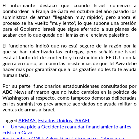
El informante destacó que cuando Israel comenzó a
bombardear la Franja de Gaza en octubre del año pasado los
suministros de armas "llegaban muy rápido", pero ahora el
proceso se ha vuelto "muy lento", lo que supone una presión
para el Gobierno israelí que sigue aferrado a sus planes de
acabar con lo que queda de Hamás en el enclave palestino.
El funcionario indicó que no está seguro de la razón por la
que se han ralentizado las entregas, pero señaló que Israel
está al tanto del descontento y frustración de EE.UU. con la
guerra en curso, así como las insistencias de que Tel Aviv debe
hacer más por garantizar que a los gazatíes no les falte ayuda
humanitaria.
Por su parte, funcionarios estadounidenses consultados por
ABC News afirmaron que no hubo cambios en la política de
Washington al respecto, como tampoco demoras deliberadas
en los suministros previamente acordados de ayuda militar o
ventas de armas a Israel.
Tagged
ARMAS
,
Estados Unidos
,
ISRAEL
Navegación
⟵
Unrwa pide a Occidente reanudar financiamiento antes
crisis en Gaza
de
Rusia ante la ONU: Zelenski está dispuesto a "ahogar en