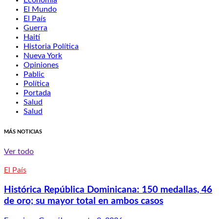
Economía
El Mundo
El País
Guerra
Haití
Historia Política
Nueva York
Opiniones
Pablic
Política
Portada
Salud
Salud
MÁS NOTICIAS
Ver todo
El País
Histórica República Dominicana: 150 medallas, 46
de oro; su mayor total en ambos casos