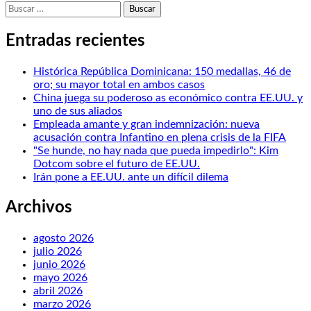
Buscar:
Entradas recientes
Histórica República Dominicana: 150 medallas, 46 de
oro; su mayor total en ambos casos
China juega su poderoso as económico contra EE.UU. y
uno de sus aliados
Empleada amante y gran indemnización: nueva
acusación contra Infantino en plena crisis de la FIFA
"Se hunde, no hay nada que pueda impedirlo": Kim
Dotcom sobre el futuro de EE.UU.
Irán pone a EE.UU. ante un difícil dilema
Archivos
agosto 2026
julio 2026
junio 2026
mayo 2026
abril 2026
marzo 2026