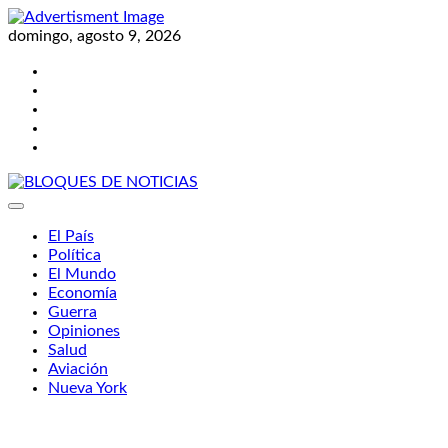
Skip
to
domingo, agosto 9, 2026
content
Twitter
Facebook
LinkedIn
Instagram
YouTube
BLOQUES DE NOTICIAS
El País
Política
El Mundo
Economía
Guerra
Opiniones
Salud
Aviación
Nueva York