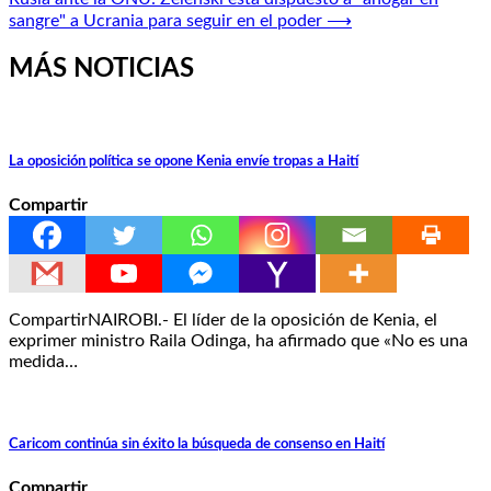
entradas
sangre" a Ucrania para seguir en el poder
⟶
MÁS NOTICIAS
La oposición política se opone Kenia envíe tropas a Haití
Compartir
CompartirNAIROBI.- El líder de la oposición de Kenia, el
exprimer ministro Raila Odinga, ha afirmado que «No es una
medida…
Caricom continúa sin éxito la búsqueda de consenso en Haití
Compartir