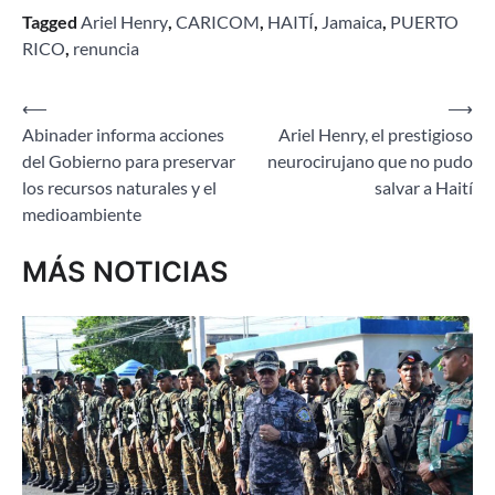
Tagged
Ariel Henry
,
CARICOM
,
HAITÍ
,
Jamaica
,
PUERTO
RICO
,
renuncia
Navegación
⟵
⟶
Abinader informa acciones
Ariel Henry, el prestigioso
de
del Gobierno para preservar
neurocirujano que no pudo
entradas
los recursos naturales y el
salvar a Haití
medioambiente
MÁS NOTICIAS