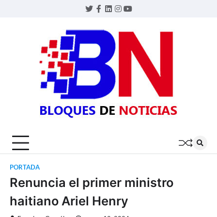
Skip
Twitter
Facebook
LinkedIn
Instagram
YouTube
to
content
BLOQU
DE
NOTIC
PORTADA
Renuncia el primer ministro
haitiano Ariel Henry