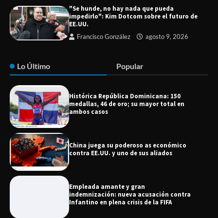
"Se hunde, no hay nada que pueda
impedirlo": Kim Dotcom sobre el futuro de
EE.UU.
Francisco González
agosto 9, 2026
Lo Último
Popular
Histórica República Dominicana: 150
medallas, 46 de oro; su mayor total en
ambos casos
China juega su poderoso as económico
contra EE.UU. y uno de sus aliados
Empleada amante y gran
indemnización: nueva acusación contra
Infantino en plena crisis de la FIFA