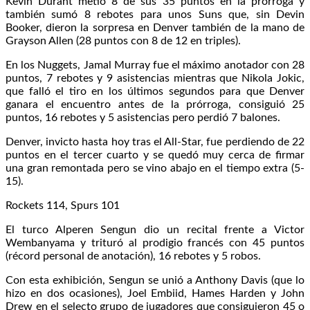
Kevin Durant metió 8 de sus 35 puntos en la prórroga y
también sumó 8 rebotes para unos Suns que, sin Devin
Booker, dieron la sorpresa en Denver también de la mano de
Grayson Allen (28 puntos con 8 de 12 en triples).
En los Nuggets, Jamal Murray fue el máximo anotador con 28
puntos, 7 rebotes y 9 asistencias mientras que Nikola Jokic,
que falló el tiro en los últimos segundos para que Denver
ganara el encuentro antes de la prórroga, consiguió 25
puntos, 16 rebotes y 5 asistencias pero perdió 7 balones.
Denver, invicto hasta hoy tras el All-Star, fue perdiendo de 22
puntos en el tercer cuarto y se quedó muy cerca de firmar
una gran remontada pero se vino abajo en el tiempo extra (5-
15).
Rockets 114, Spurs 101
El turco Alperen Sengun dio un recital frente a Victor
Wembanyama y trituró al prodigio francés con 45 puntos
(récord personal de anotación), 16 rebotes y 5 robos.
Con esta exhibición, Sengun se unió a Anthony Davis (que lo
hizo en dos ocasiones), Joel Embiid, Hames Harden y John
Drew en el selecto grupo de jugadores que consiguieron 45 o