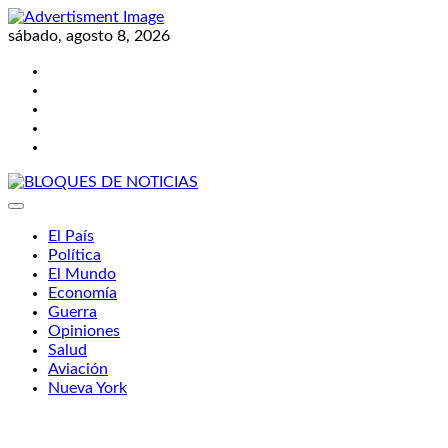
Skip
to
sábado, agosto 8, 2026
content
Twitter
Facebook
LinkedIn
Instagram
YouTube
BLOQUES DE NOTICIAS
El País
Política
El Mundo
Economía
Guerra
Opiniones
Salud
Aviación
Nueva York