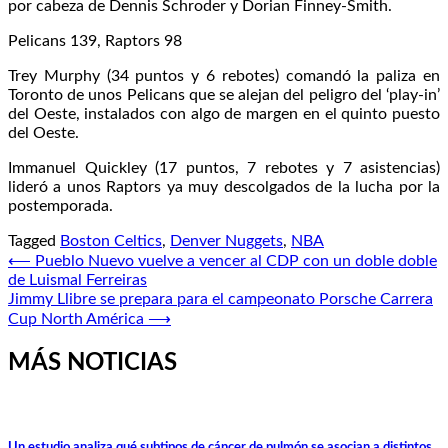
por cabeza de Dennis Schroder y Dorian Finney-Smith.
Pelicans 139, Raptors 98
Trey Murphy (34 puntos y 6 rebotes) comandó la paliza en
Toronto de unos Pelicans que se alejan del peligro del ‘play-in’
del Oeste, instalados con algo de margen en el quinto puesto
del Oeste.
Immanuel Quickley (17 puntos, 7 rebotes y 7 asistencias)
lideró a unos Raptors ya muy descolgados de la lucha por la
postemporada.
Tagged
Boston Celtics
,
Denver Nuggets
,
NBA
Navegación
⟵
Pueblo Nuevo vuelve a vencer al CDP con un doble doble
de Luismal Ferreiras
de
Jimmy Llibre se prepara para el campeonato Porsche Carrera
entradas
Cup North América
⟶
MÁS NOTICIAS
Un estudio analiza qué subtipos de cáncer de pulmón se asocian a distintos