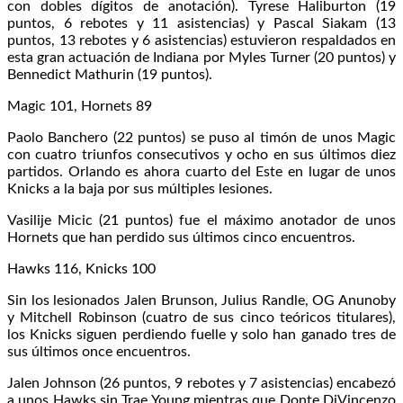
con dobles dígitos de anotación). Tyrese Haliburton (19
puntos, 6 rebotes y 11 asistencias) y Pascal Siakam (13
puntos, 13 rebotes y 6 asistencias) estuvieron respaldados en
esta gran actuación de Indiana por Myles Turner (20 puntos) y
Bennedict Mathurin (19 puntos).
Magic 101, Hornets 89
Paolo Banchero (22 puntos) se puso al timón de unos Magic
con cuatro triunfos consecutivos y ocho en sus últimos diez
partidos. Orlando es ahora cuarto del Este en lugar de unos
Knicks a la baja por sus múltiples lesiones.
Vasilije Micic (21 puntos) fue el máximo anotador de unos
Hornets que han perdido sus últimos cinco encuentros.
Hawks 116, Knicks 100
Sin los lesionados Jalen Brunson, Julius Randle, OG Anunoby
y Mitchell Robinson (cuatro de sus cinco teóricos titulares),
los Knicks siguen perdiendo fuelle y solo han ganado tres de
sus últimos once encuentros.
Jalen Johnson (26 puntos, 9 rebotes y 7 asistencias) encabezó
a unos Hawks sin Trae Young mientras que Donte DiVincenzo