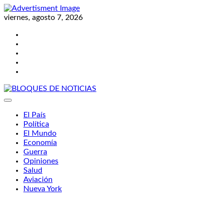
Skip
to
viernes, agosto 7, 2026
content
Twitter
Facebook
LinkedIn
Instagram
YouTube
BLOQUES DE NOTICIAS
El País
Política
El Mundo
Economía
Guerra
Opiniones
Salud
Aviación
Nueva York