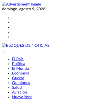
Skip
to
domingo, agosto 9, 2026
content
Twitter
Facebook
LinkedIn
Instagram
YouTube
BLOQUES DE NOTICIAS
El País
Política
El Mundo
Economía
Guerra
Opiniones
Salud
Aviación
Nueva York