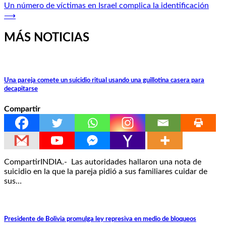
de
Un número de víctimas en Israel complica la identificación
entradas
⟶
MÁS NOTICIAS
Una pareja comete un suicidio ritual usando una guillotina casera para
decapitarse
Compartir
CompartirINDIA.- Las autoridades hallaron una nota de
suicidio en la que la pareja pidió a sus familiares cuidar de
sus…
Presidente de Bolivia promulga ley represiva en medio de bloqueos