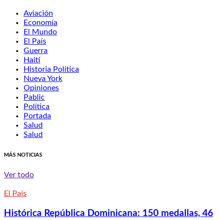
Aviación
Economía
El Mundo
El País
Guerra
Haití
Historia Política
Nueva York
Opiniones
Pablic
Política
Portada
Salud
Salud
MÁS NOTICIAS
Ver todo
El País
Histórica República Dominicana: 150 medallas, 46