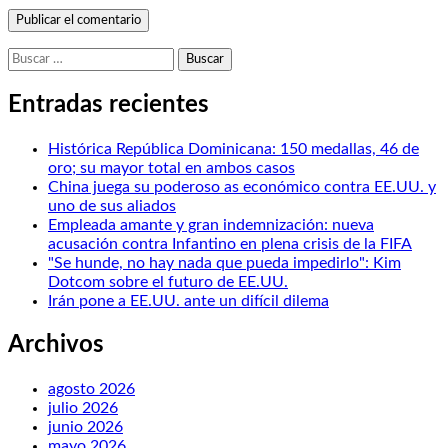
Buscar:
Entradas recientes
Histórica República Dominicana: 150 medallas, 46 de
oro; su mayor total en ambos casos
China juega su poderoso as económico contra EE.UU. y
uno de sus aliados
Empleada amante y gran indemnización: nueva
acusación contra Infantino en plena crisis de la FIFA
"Se hunde, no hay nada que pueda impedirlo": Kim
Dotcom sobre el futuro de EE.UU.
Irán pone a EE.UU. ante un difícil dilema
Archivos
agosto 2026
julio 2026
junio 2026
mayo 2026