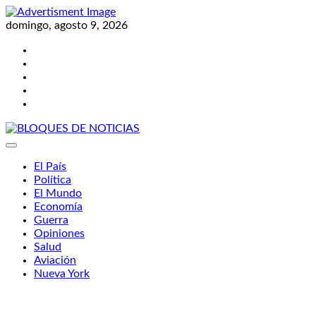
Skip
to
domingo, agosto 9, 2026
content
Twitter
Facebook
LinkedIn
Instagram
YouTube
BLOQUES DE NOTICIAS
El País
Política
El Mundo
Economía
Guerra
Opiniones
Salud
Aviación
Nueva York