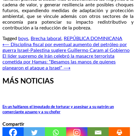
cadena de valor, y generar resiliencia ante posibles choques
futuros, expandiendo medidas de adaptación y protección
ambiental, que se vincule además con otros sectores de la
economía para potenciar su impacto redistributivo y
contribución a la reducción de la pobreza.
Tagged
boys
,
Brecha laboral
,
REPÚBLICA DOMINICANA
Navegación
⟵
Disciplina fiscal por eventual aumento del petróleo por
guerra Israel-Palestina sugiere Guillermo Caram al Gobierno
de
El líder supremo de Irán celebró la masacre terrorista
entradas
cometida por Hamas: “Besamos las manos de quienes
planearon el ataque a Israel”
⟶
MÁS NOTICIAS
En un haitianos el imputado de torturar y asesinar a su patrón un
comerciante azuano y a su chofer
Compartir