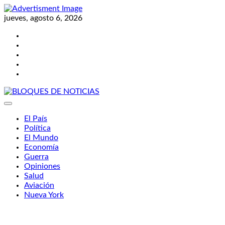
Skip
to
jueves, agosto 6, 2026
content
Twitter
Facebook
LinkedIn
Instagram
YouTube
BLOQUES DE NOTICIAS
El País
Política
El Mundo
Economía
Guerra
Opiniones
Salud
Aviación
Nueva York