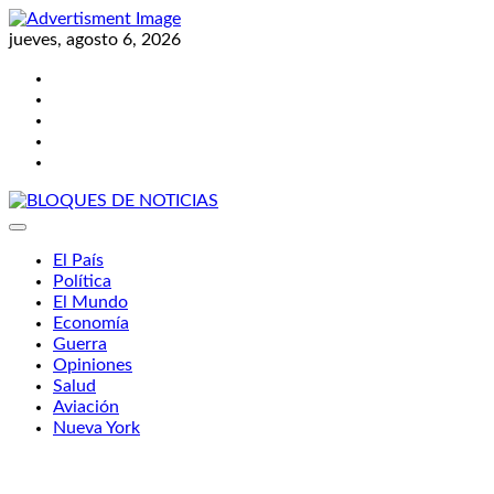
Skip
to
jueves, agosto 6, 2026
content
Twitter
Facebook
LinkedIn
Instagram
YouTube
BLOQUES DE NOTICIAS
El País
Política
El Mundo
Economía
Guerra
Opiniones
Salud
Aviación
Nueva York