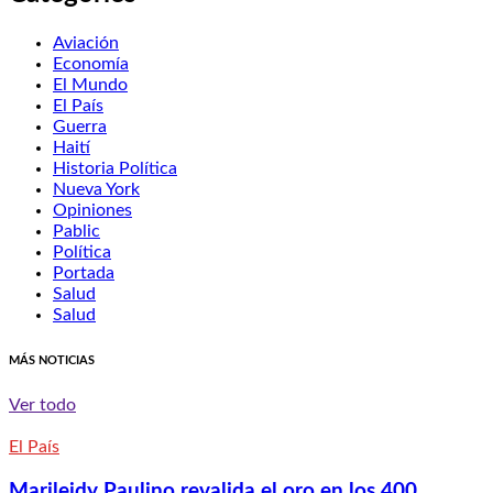
Aviación
Economía
El Mundo
El País
Guerra
Haití
Historia Política
Nueva York
Opiniones
Pablic
Política
Portada
Salud
Salud
MÁS NOTICIAS
Ver todo
El País
Marileidy Paulino revalida el oro en los 400