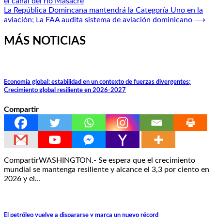
el canal del río Masacre
de
La República Domincana mantendrá la Categoría Uno en la
entradas
aviación; La FAA audita sistema de aviación dominicano
⟶
MÁS NOTICIAS
Economía global: estabilidad en un contexto de fuerzas divergentes;
Crecimiento global resiliente en 2026-2027
Compartir
CompartirWASHINGTON.- Se espera que el crecimiento
mundial se mantenga resiliente y alcance el 3,3 por ciento en
2026 y el…
El petróleo vuelve a dispararse y marca un nuevo récord