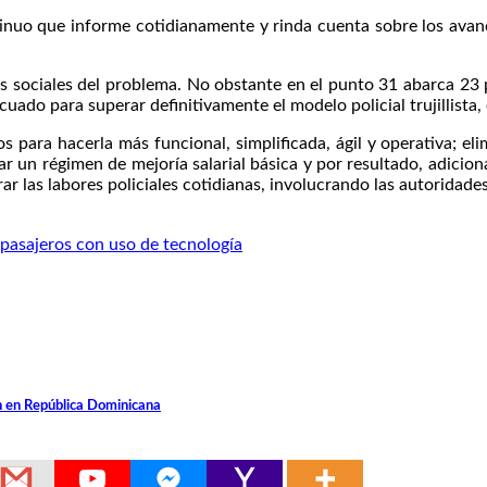
uo que informe cotidianamente y rinda cuenta sobre los avances
s sociales del problema. No obstante en el punto 31 abarca 23 p
o para superar definitivamente el modelo policial trujillista, en 
os para hacerla más funcional, simplificada, ágil y operativa; el
r un régimen de mejoría salarial básica y por resultado, adiciona
r las labores policiales cotidianas, involucrando las autoridades
 pasajeros con uso de tecnología
n en República Dominicana