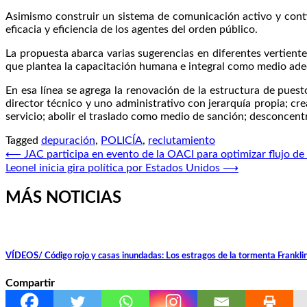
Asimismo construir un sistema de comunicación activo y contin
eficacia y eficiencia de los agentes del orden público.
La propuesta abarca varias sugerencias en diferentes vertiente
que plantea la capacitación humana e integral como medio adecuad
En esa línea se agrega la renovación de la estructura de puest
director técnico y uno administrativo con jerarquía propia; crea
servicio; abolir el traslado como medio de sanción; desconcentra
Tagged
depuración
,
POLICÍA
,
reclutamiento
Navegación
⟵
JAC participa en evento de la OACI para optimizar flujo de
Leonel inicia gira política por Estados Unidos
⟶
de
entradas
MÁS NOTICIAS
VÍDEOS/ Código rojo y casas inundadas: Los estragos de la tormenta Frankli
Compartir