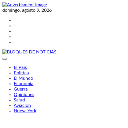
Skip
to
domingo, agosto 9, 2026
content
Twitter
Facebook
LinkedIn
Instagram
YouTube
BLOQUES DE NOTICIAS
El País
Política
El Mundo
Economía
Guerra
Opiniones
Salud
Aviación
Nueva York