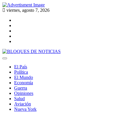
Skip
to
viernes, agosto 7, 2026
content
Twitter
Facebook
LinkedIn
Instagram
YouTube
BLOQUES DE NOTICIAS
El País
Política
El Mundo
Economía
Guerra
Opiniones
Salud
Aviación
Nueva York