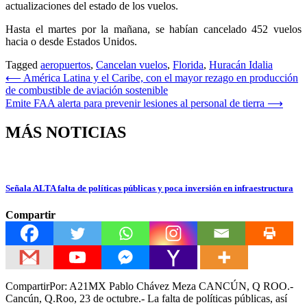
actualizaciones del estado de los vuelos.
Hasta el martes por la mañana, se habían cancelado 452 vuelos
hacia o desde Estados Unidos.
Tagged
aeropuertos
,
Cancelan vuelos
,
Florida
,
Huracán Idalia
Navegación
⟵
América Latina y el Caribe, con el mayor rezago en producción
de combustible de aviación sostenible
de
Emite FAA alerta para prevenir lesiones al personal de tierra
⟶
entradas
MÁS NOTICIAS
Señala ALTA falta de políticas públicas y poca inversión en infraestructura
Compartir
CompartirPor: A21MX Pablo Chávez Meza CANCÚN, Q ROO.-
Cancún, Q.Roo, 23 de octubre.- La falta de políticas públicas, así