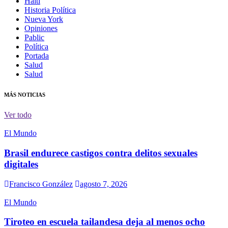
Haití
Historia Política
Nueva York
Opiniones
Pablic
Política
Portada
Salud
Salud
MÁS NOTICIAS
Ver todo
El Mundo
Brasil endurece castigos contra delitos sexuales
digitales
Francisco González
agosto 7, 2026
El Mundo
Tiroteo en escuela tailandesa deja al menos ocho