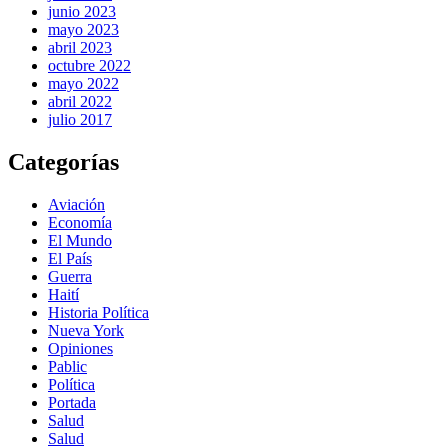
junio 2023
mayo 2023
abril 2023
octubre 2022
mayo 2022
abril 2022
julio 2017
Categorías
Aviación
Economía
El Mundo
El País
Guerra
Haití
Historia Política
Nueva York
Opiniones
Pablic
Política
Portada
Salud
Salud