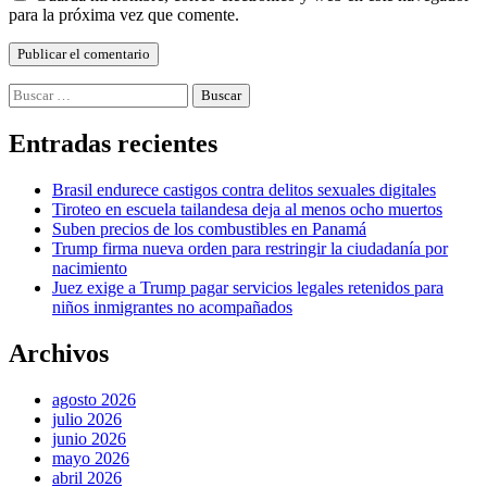
para la próxima vez que comente.
Buscar:
Entradas recientes
Brasil endurece castigos contra delitos sexuales digitales
Tiroteo en escuela tailandesa deja al menos ocho muertos
Suben precios de los combustibles en Panamá
Trump firma nueva orden para restringir la ciudadanía por
nacimiento
Juez exige a Trump pagar servicios legales retenidos para
niños inmigrantes no acompañados
Archivos
agosto 2026
julio 2026
junio 2026
mayo 2026
abril 2026