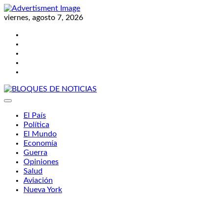
Skip
to
viernes, agosto 7, 2026
content
Twitter
Facebook
LinkedIn
Instagram
YouTube
BLOQUES DE NOTICIAS
El País
Política
El Mundo
Economía
Guerra
Opiniones
Salud
Aviación
Nueva York