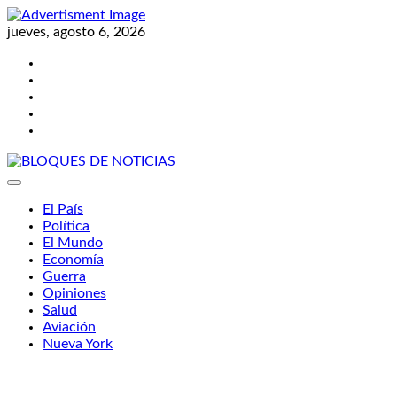
Skip
to
jueves, agosto 6, 2026
content
Twitter
Facebook
LinkedIn
Instagram
YouTube
BLOQUES DE NOTICIAS
El País
Política
El Mundo
Economía
Guerra
Opiniones
Salud
Aviación
Nueva York