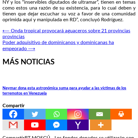
NY y los “inservibles diputados de ultramar”, tienen en temas
como estos una razón de su existencia, para lo cual deben y
tienen que dejar escuchar su voz a favor de una comunidad
oprimida aquí y manipulada en RD”, concluyó Rodríguez.
Navegación
⟵
Onda tropical provocará aguaceros sobre 21 provincias
provincias
de
Poder adquisitivo de dominicanos y dominicanas ha
entradas
empeorado
⟶
MÁS NOTICIAS
Neymar dona esta astronómica suma para ayudar a las víctimas de los
terremotos en Venezuela
Compartir
CompartirRT MOSCÚ.- Los fondos donados se utilizarán con