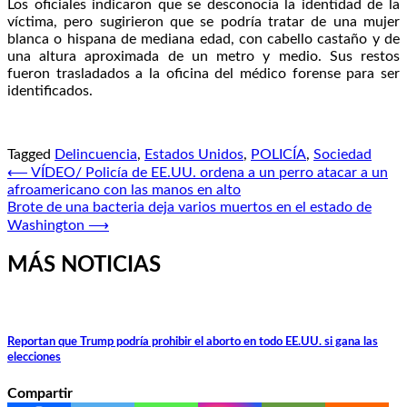
Los oficiales indicaron que se desconocía la identidad de la
víctima, pero sugirieron que se podría tratar de una mujer
blanca o hispana de mediana edad, con cabello castaño y de
una altura aproximada de un metro y medio. Sus restos
fueron trasladados a la oficina del médico forense para ser
identificados.
Tagged
Delincuencia
,
Estados Unidos
,
POLICÍA
,
Sociedad
Navegación
⟵
VÍDEO/ Policía de EE.UU. ordena a un perro atacar a un
afroamericano con las manos en alto
de
Brote de una bacteria deja varios muertos en el estado de
entradas
Washington
⟶
MÁS NOTICIAS
Reportan que Trump podría prohibir el aborto en todo EE.UU. si gana las
elecciones
Compartir