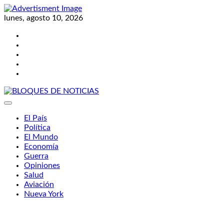
Skip
to
lunes, agosto 10, 2026
content
Twitter
Facebook
LinkedIn
Instagram
YouTube
BLOQUES DE NOTICIAS
El País
Política
El Mundo
Economía
Guerra
Opiniones
Salud
Aviación
Nueva York