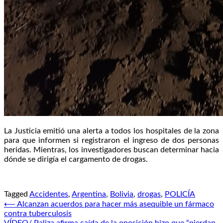
La Justicia emitió una alerta a todos los hospitales de la zona
para que informen si registraron el ingreso de dos personas
heridas. Mientras, los investigadores buscan determinar hacia
dónde se dirigía el cargamento de drogas.
Tagged
Accidentes
,
Argentina
,
Bolivia
,
drogas
,
POLICÍA
Navegación
⟵
Alcanzan acuerdos para hacer más asequible un fármaco
contra tuberculosis
de
VÍDEO/ Paliza afirma caída de la oposición hizo que “pierdan