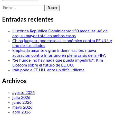
Buscar:
Entradas recientes
Histórica República Dominicana: 150 medallas, 46 de
oro; su mayor total en ambos casos
China juega su poderoso as económico contra EE.UU. y
uno de sus aliados
Empleada amante y gran indemnización: nueva
acusación contra Infantino en plena crisis de la FIFA
"Se hunde, no hay nada que pueda impedirlo": Kim
Dotcom sobre el futuro de EE.UU.
Irán pone a EE.UU. ante un difícil dilema
Archivos
agosto 2026
julio 2026
junio 2026
mayo 2026
abril 2026