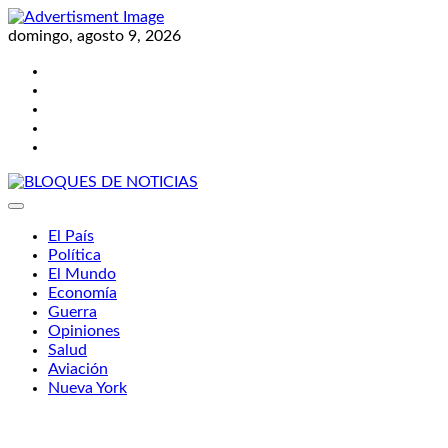
Skip
to
domingo, agosto 9, 2026
content
Twitter
Facebook
LinkedIn
Instagram
YouTube
BLOQUES DE NOTICIAS
El País
Política
El Mundo
Economía
Guerra
Opiniones
Salud
Aviación
Nueva York