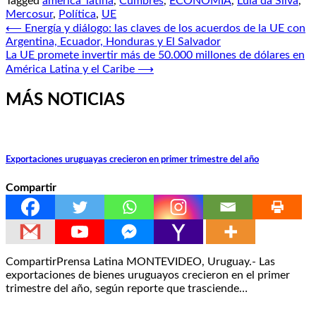
Tagged
america_latina
,
Cumbres
,
ECONOMÍA
,
Lula da Silva
,
Mercosur
,
Política
,
UE
Navegación
⟵
Energía y diálogo: las claves de los acuerdos de la UE con
Argentina, Ecuador, Honduras y El Salvador
de
La UE promete invertir más de 50.000 millones de dólares en
entradas
América Latina y el Caribe
⟶
MÁS NOTICIAS
Exportaciones uruguayas crecieron en primer trimestre del año
Compartir
CompartirPrensa Latina MONTEVIDEO, Uruguay.- Las
exportaciones de bienes uruguayos crecieron en el primer
trimestre del año, según reporte que trasciende…