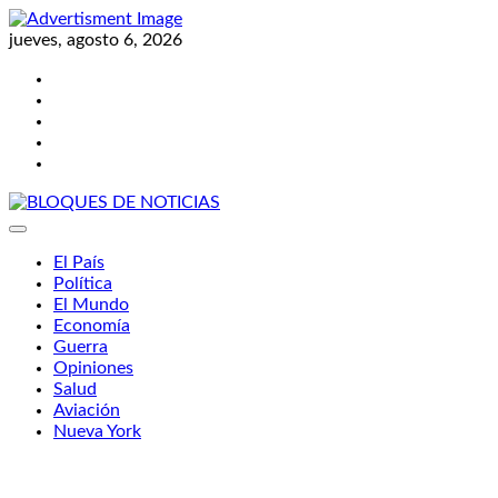
Skip
to
jueves, agosto 6, 2026
content
Twitter
Facebook
LinkedIn
Instagram
YouTube
BLOQUES DE NOTICIAS
El País
Política
El Mundo
Economía
Guerra
Opiniones
Salud
Aviación
Nueva York