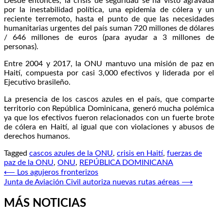
Desde entonces, la crisis de seguridad se ha visto agravada
por la inestabilidad política, una epidemia de cólera y un
reciente terremoto, hasta el punto de que las necesidades
humanitarias urgentes del país suman 720 millones de dólares
/ 646 millones de euros (para ayudar a 3 millones de
personas).
Entre 2004 y 2017, la ONU mantuvo una misión de paz en
Haití, compuesta por casi 3,000 efectivos y liderada por el
Ejecutivo brasileño.
La presencia de los cascos azules en el país, que comparte
territorio con República Dominicana, generó mucha polémica
ya que los efectivos fueron relacionados con un fuerte brote
de cólera en Haití, al igual que con violaciones y abusos de
derechos humanos.
Tagged
cascos azules de la ONU
,
crisis en Haití
,
fuerzas de
paz de la ONU
,
ONU
,
REPÚBLICA DOMINICANA
Navegación
⟵
Los agujeros fronterizos
Junta de Aviación Civil autoriza nuevas rutas aéreas
⟶
de
entradas
MÁS NOTICIAS