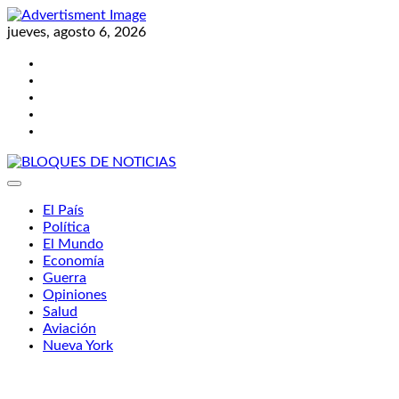
Skip
to
jueves, agosto 6, 2026
content
Twitter
Facebook
LinkedIn
Instagram
YouTube
BLOQUES DE NOTICIAS
El País
Política
El Mundo
Economía
Guerra
Opiniones
Salud
Aviación
Nueva York