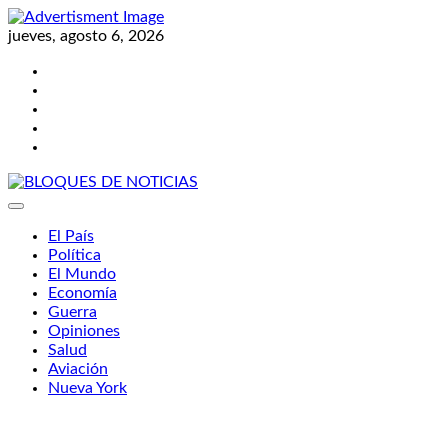
Skip
to
jueves, agosto 6, 2026
content
Twitter
Facebook
LinkedIn
Instagram
YouTube
BLOQUES DE NOTICIAS
El País
Política
El Mundo
Economía
Guerra
Opiniones
Salud
Aviación
Nueva York