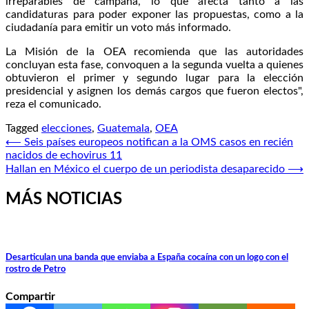
irreparables de campaña, lo que afecta tanto a las
candidaturas para poder exponer las propuestas, como a la
ciudadanía para emitir un voto más informado.
La Misión de la OEA recomienda que las autoridades
concluyan esta fase, convoquen a la segunda vuelta a quienes
obtuvieron el primer y segundo lugar para la elección
presidencial y asignen los demás cargos que fueron electos",
reza el comunicado.
Tagged
elecciones
,
Guatemala
,
OEA
Navegación
⟵
Seis países europeos notifican a la OMS casos en recién
nacidos de echovirus 11
de
Hallan en México el cuerpo de un periodista desaparecido
⟶
entradas
MÁS NOTICIAS
Desarticulan una banda que enviaba a España cocaína con un logo con el
rostro de Petro
Compartir