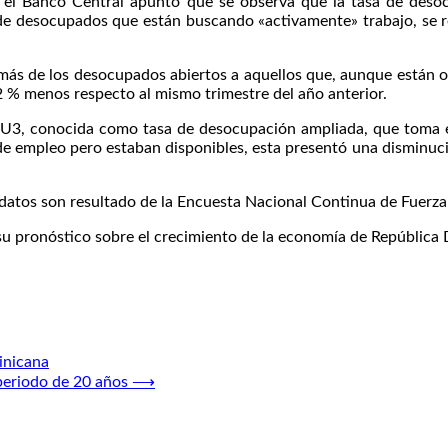
, el Banco Central apuntó que se observa que la tasa de desocup
de desocupados que están buscando «activamente» trabajo, se re
además de los desocupados abiertos a aquellos que, aunque están
2 % menos respecto al mismo trimestre del año anterior.
jo SU3, conocida como tasa de desocupación ampliada, que toma 
e empleo pero estaban disponibles, esta presentó una disminuci
atos son resultado de la Encuesta Nacional Continua de Fuerza d
 su pronóstico sobre el crecimiento de la economía de República
inicana
periodo de 20 años
⟶