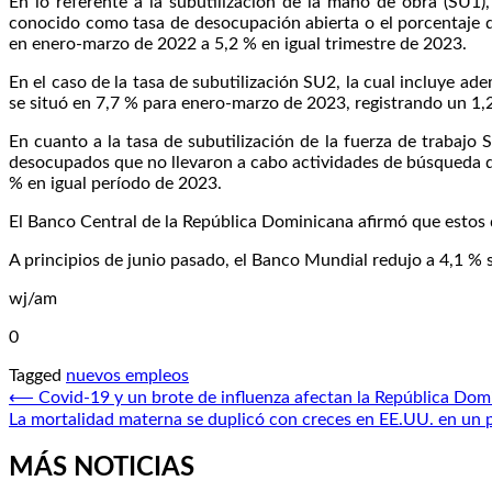
En lo referente a la subutilización de la mano de obra (SU1)
conocido como tasa de desocupación abierta o el porcentaje 
en enero-marzo de 2022 a 5,2 % en igual trimestre de 2023.
En el caso de la tasa de subutilización SU2, la cual incluye 
se situó en 7,7 % para enero-marzo de 2023, registrando un 1,
En cuanto a la tasa de subutilización de la fuerza de traba
desocupados que no llevaron a cabo actividades de búsqueda d
% en igual período de 2023.
El Banco Central de la República Dominicana afirmó que estos d
A principios de junio pasado, el Banco Mundial redujo a 4,1 %
wj/am
0
Tagged
nuevos empleos
Navegación
⟵
Covid-19 y un brote de influenza afectan la República Dom
La mortalidad materna se duplicó con creces en EE.UU. en un 
de
entradas
MÁS NOTICIAS