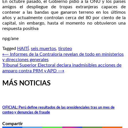
En octubre pasado, el Gobierno pidió a la ONU y los países
amigos el despliegue de tropas extranjeras capaces de
contener a las bandas que ganaron terreno en los últimos
años y actualmente controlan cerca del 80 por ciento de la
capital, sin embargo, hasta el momento no obtuvieron una
respuesta positiva
npg/ane
Tagged
HAITÍ
,
seis muertos
,
tiroteo
Navegación
⟵
Informes de la Contraloría revelan de todo en ministerios
y direcciones generales
de
Tribunal Superior Electoral declara inadmisibles acciones de
entradas
amparo contra PRM y APD
⟶
MÁS NOTICIAS
OFICIAL: Perú define resultados de las presidenciales tras un mes de
conteo y denuncias de fraude
Compartir