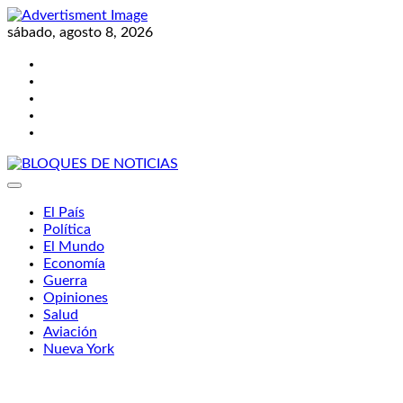
Skip
to
sábado, agosto 8, 2026
content
Twitter
Facebook
LinkedIn
Instagram
YouTube
BLOQUES DE NOTICIAS
El País
Política
El Mundo
Economía
Guerra
Opiniones
Salud
Aviación
Nueva York