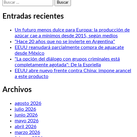
Buscar:
Entradas recientes
Un futuro menos dulce para Europa: la producción de
azúcar cae a mínimos desde 2015, según medios
"Hace 20 años que no se invierte en Argentina"
EEUU reanudará parcialmente compra de aguacate
desde México
"La opción del diálogo con grupos criminales está
completamente agotada": De la Espriella
EEUU abre nuevo frente contra China: impone arancel
a este producto
Archivos
agosto 2026
julio 2026
junio 2026
mayo 2026
abril 2026
marzo 2026