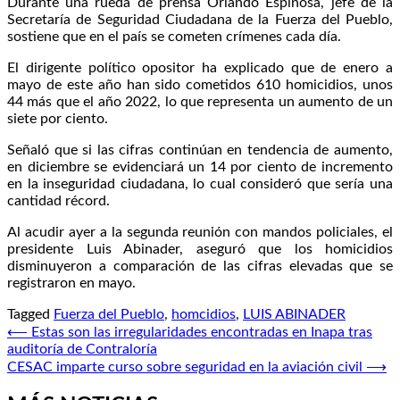
Durante una rueda de prensa Orlando Espinosa, jefe de la
Secretaría de Seguridad Ciudadana de la Fuerza del Pueblo,
sostiene que en el país se cometen crímenes cada día.
El dirigente político opositor ha explicado que de enero a
mayo de este año han sido cometidos 610 homicidios, unos
44 más que el año 2022, lo que representa un aumento de un
siete por ciento.
Señaló que si las cifras continúan en tendencia de aumento,
en diciembre se evidenciará un 14 por ciento de incremento
en la inseguridad ciudadana, lo cual consideró que sería una
cantidad récord.
Al acudir ayer a la segunda reunión con mandos policiales, el
presidente Luis Abinader, aseguró que los homicidios
disminuyeron a comparación de las cifras elevadas que se
registraron en mayo.
Tagged
Fuerza del Pueblo
,
homcidios
,
LUIS ABINADER
Navegación
⟵
Estas son las irregularidades encontradas en Inapa tras
auditoría de Contraloría
de
CESAC imparte curso sobre seguridad en la aviación civil
⟶
entradas