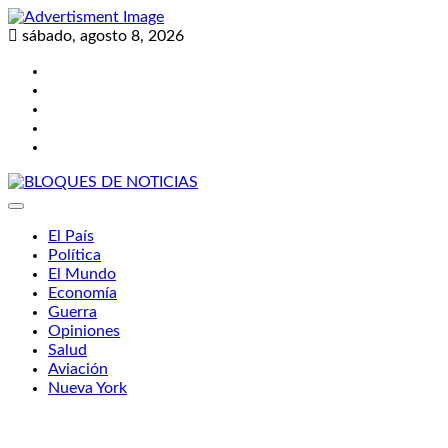
Skip
to
sábado, agosto 8, 2026
content
Twitter
Facebook
LinkedIn
Instagram
YouTube
BLOQUES DE NOTICIAS
El País
Política
El Mundo
Economía
Guerra
Opiniones
Salud
Aviación
Nueva York