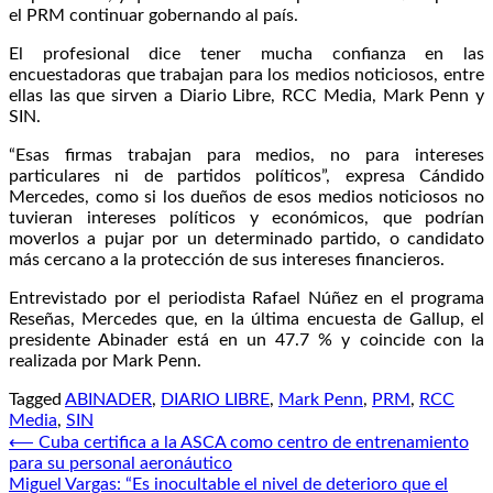
el PRM continuar gobernando al país.
El profesional dice tener mucha confianza en las
encuestadoras que trabajan para los medios noticiosos, entre
ellas las que sirven a Diario Libre, RCC Media, Mark Penn y
SIN.
“Esas firmas trabajan para medios, no para intereses
particulares ni de partidos políticos”, expresa Cándido
Mercedes, como si los dueños de esos medios noticiosos no
tuvieran intereses políticos y económicos, que podrían
moverlos a pujar por un determinado partido, o candidato
más cercano a la protección de sus intereses financieros.
Entrevistado por el periodista Rafael Núñez en el programa
Reseñas, Mercedes que, en la última encuesta de Gallup, el
presidente Abinader está en un 47.7 % y coincide con la
realizada por Mark Penn.
Tagged
ABINADER
,
DIARIO LIBRE
,
Mark Penn
,
PRM
,
RCC
Media
,
SIN
Navegación
⟵
Cuba certifica a la ASCA como centro de entrenamiento
para su personal aeronáutico
de
Miguel Vargas: “Es inocultable el nivel de deterioro que el