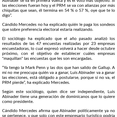
Abinader se va en primera vuelta y es el voto más objetivo. Si
las elecciones fueran hoy y el PRM se va con alianzas por más
chiquitas que sean, él termina en 54 % o 57 %, oye que te lo
digo”.
Cándido Mercedes no ha explicado quién le paga los sondeos
que sobre preferencia electoral estaría realizando.
El sociólogo ha explicado que el año pasado analizó los
resultados de las 47 encuestas realizadas por 23 empresas
encuestadoras, lo cual expresó volverá a hacer desde octubre
próximo, con el objetivo de establecer cuáles empresas
"maquillan" las encuestas que les son encargadas.
“Ya tengo la Mark Penn y las dos que han salido de Gallup. A
mí no me preocupa quién va a ganar, Luis Abinader va a ganar
las elecciones, está obligado a postularse, porque si no va, el
PRM pierde”, ha explicado Mercedes.
Según este sociólogo, quien dice ser independiente, Luis
Abinader tiene una generación de dominicanos que lo quiere
como presidente.
Cándido Mercedes afirma que Abinader políticamente ya no
se pertenece, y que solo con este empresario turístico podría