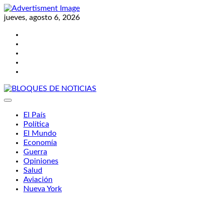
Skip
to
jueves, agosto 6, 2026
content
Twitter
Facebook
LinkedIn
Instagram
YouTube
BLOQUES DE NOTICIAS
El País
Política
El Mundo
Economía
Guerra
Opiniones
Salud
Aviación
Nueva York