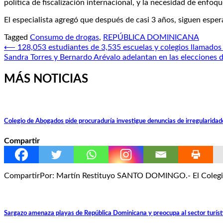
política de fiscalización internacional, y la necesidad de enfoqu
El especialista agregó que después de casi 3 años, siguen esper
Tagged
Consumo de drogas
,
REPÚBLICA DOMINICANA
Navegación
⟵
128,053 estudiantes de 3,535 escuelas y colegios llamados
Sandra Torres y Bernardo Arévalo adelantan en las elecciones
de
entradas
MÁS NOTICIAS
Colegio de Abogados pide procuraduría investigue denuncias de irregularid
Compartir
CompartirPor: Martín Restituyo SANTO DOMINGO.- El Colegio 
Sargazo amenaza playas de República Dominicana y preocupa al sector turíst