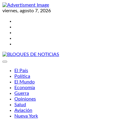
Skip
to
viernes, agosto 7, 2026
content
Twitter
Facebook
LinkedIn
Instagram
YouTube
BLOQUES DE NOTICIAS
El País
Política
El Mundo
Economía
Guerra
Opiniones
Salud
Aviación
Nueva York