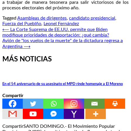
a trabajar de manera tesonera para salir victoriosos de los
procesos electorales del próximo año.
Tagged
Asambleas de dirigentes
,
candidato presidencial
,
Fuerza del Pueblño
,
Leonel Fernández
Navegación
⟵
La Corte Suprema de EE.UU. permite que Biden
modifique prioridades de deportación: ¿qué cambia?
de
Avión de "los vuelos de la muerte" de la dictadura regresa a
entradas
Argentina
⟶
MÁS NOTICIAS
En el 54 aniversario de su asesinato el MPD rinde homenaje a El Moreno
Compartir
CompartirSANTO DOMINGO.- El Movimiento Popular