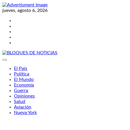
Skip
to
jueves, agosto 6, 2026
content
Twitter
Facebook
LinkedIn
Instagram
YouTube
BLOQUES DE NOTICIAS
El País
Política
El Mundo
Economía
Guerra
Opiniones
Salud
Aviación
Nueva York