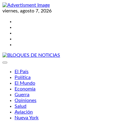
Skip
to
viernes, agosto 7, 2026
content
Twitter
Facebook
LinkedIn
Instagram
YouTube
BLOQUES DE NOTICIAS
El País
Política
El Mundo
Economía
Guerra
Opiniones
Salud
Aviación
Nueva York