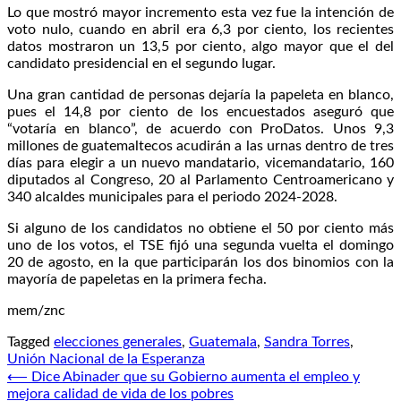
Lo que mostró mayor incremento esta vez fue la intención de
voto nulo, cuando en abril era 6,3 por ciento, los recientes
datos mostraron un 13,5 por ciento, algo mayor que el del
candidato presidencial en el segundo lugar.
Una gran cantidad de personas dejaría la papeleta en blanco,
pues el 14,8 por ciento de los encuestados aseguró que
“votaría en blanco”, de acuerdo con ProDatos. Unos 9,3
millones de guatemaltecos acudirán a las urnas dentro de tres
días para elegir a un nuevo mandatario, vicemandatario, 160
diputados al Congreso, 20 al Parlamento Centroamericano y
340 alcaldes municipales para el periodo 2024-2028.
Si alguno de los candidatos no obtiene el 50 por ciento más
uno de los votos, el TSE fijó una segunda vuelta el domingo
20 de agosto, en la que participarán los dos binomios con la
mayoría de papeletas en la primera fecha.
mem/znc
Tagged
elecciones generales
,
Guatemala
,
Sandra Torres
,
Unión Nacional de la Esperanza
Navegación
⟵
Dice Abinader que su Gobierno aumenta el empleo y
mejora calidad de vida de los pobres