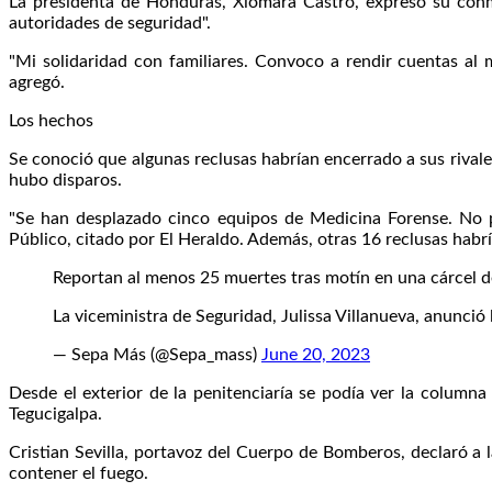
La presidenta de Honduras, Xiomara Castro, expresó su conmo
autoridades de seguridad".
"Mi solidaridad con familiares. Convoco a rendir cuentas al m
agregó.
Los hechos
Se conoció que algunas reclusas habrían encerrado a sus rivale
hubo disparos.
"Se han desplazado cinco equipos de Medicina Forense. No p
Público, citado por El Heraldo. Además, otras 16 reclusas habría
Reportan al menos 25 muertes tras motín en una cárcel 
La viceministra de Seguridad, Julissa Villanueva, anunci
— Sepa Más (@Sepa_mass)
June 20, 2023
Desde el exterior de la penitenciaría se podía ver la columna
Tegucigalpa.
Cristian Sevilla, portavoz del Cuerpo de Bomberos, declaró a 
contener el fuego.