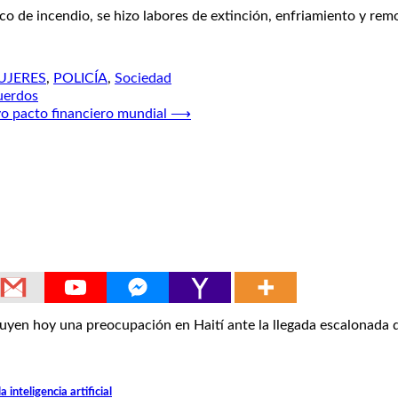
 de incendio, se hizo labores de extinción, enfriamiento y remo
UJERES
,
POLICÍA
,
Sociedad
cuerdos
vo pacto financiero mundial
⟶
en hoy una preocupación en Haití ante la llegada escalonada d
inteligencia artificial