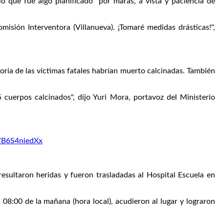
 que fue algo planificado "por maras, a vista y paciencia de
misión Interventora (Villanueva). ¡Tomaré medidas drásticas!",
oría de las víctimas fatales habrían muerto calcinadas. También
uerpos calcinados", dijo Yuri Mora, portavoz del Ministerio
m/B6S4niedXx
resultaron heridas y fueron trasladadas al Hospital Escuela en
08:00 de la mañana (hora local), acudieron al lugar y lograron