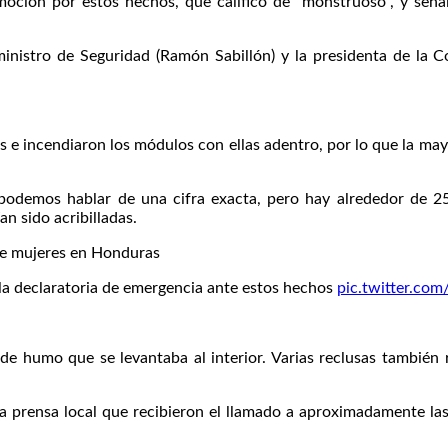
ción por estos hechos, que calificó de "monstruoso", y señaló
inistro de Seguridad (Ramón Sabillón) y la presidenta de la Co
s e incendiaron los módulos con ellas adentro, por lo que la may
odemos hablar de una cifra exacta, pero hay alrededor de 25 c
n sido acribilladas.
de mujeres en Honduras
ó la declaratoria de emergencia ante estos hechos
pic.twitter.co
 de humo que se levantaba al interior. Varias reclusas también 
la prensa local que recibieron el llamado a aproximadamente las 