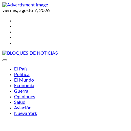
Skip
to
viernes, agosto 7, 2026
content
Twitter
Facebook
LinkedIn
Instagram
YouTube
BLOQUES DE NOTICIAS
El País
Política
El Mundo
Economía
Guerra
Opiniones
Salud
Aviación
Nueva York