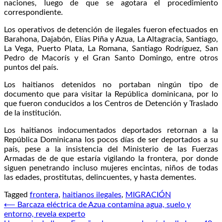
naciones, luego de que se agotara el procedimiento
correspondiente.
Los operativos de detención de ilegales fueron efectuados en
Barahona, Dajabón, Elías Piña y Azua, La Altagracia, Santiago,
La Vega, Puerto Plata, La Romana, Santiago Rodríguez, San
Pedro de Macorís y el Gran Santo Domingo, entre otros
puntos del país.
Los haitianos detenidos no portaban ningún tipo de
documento que para visitar la República dominicana, por lo
que fueron conducidos a los Centros de Detención y Traslado
de la institución.
Los haitianos indocumentados deportados retornan a la
República Dominicana los pocos días de ser deportados a su
país, pese a la insistencia del Ministerio de las Fuerzas
Armadas de de que estaría vigilando la frontera, por donde
siguen penetrando incluso mujeres encintas, niños de todas
las edades, prostitutas, delincuentes, y hasta dementes.
Tagged
frontera
,
haitianos ilegales
,
MIGRACIÓN
Navegación
⟵
Barcaza eléctrica de Azua contamina agua, suelo y
entorno, revela experto
de