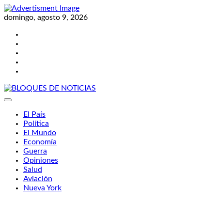
Skip
to
domingo, agosto 9, 2026
content
Twitter
Facebook
LinkedIn
Instagram
YouTube
BLOQUES DE NOTICIAS
El País
Política
El Mundo
Economía
Guerra
Opiniones
Salud
Aviación
Nueva York