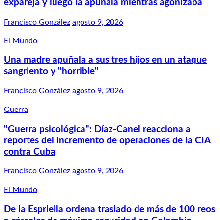
expareja y luego la apuñala mientras agonizaba
Francisco González
agosto 9, 2026
El Mundo
Una madre apuñala a sus tres hijos en un ataque
sangriento y "horrible"
Francisco González
agosto 9, 2026
Guerra
"Guerra psicológica": Díaz-Canel reacciona a
reportes del incremento de operaciones de la CIA
contra Cuba
Francisco González
agosto 9, 2026
El Mundo
De la Espriella ordena traslado de más de 100 reos