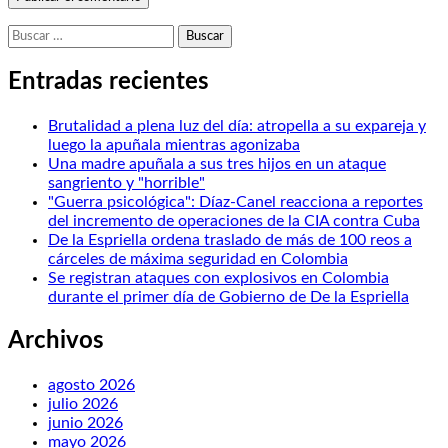
Buscar:
Entradas recientes
Brutalidad a plena luz del día: atropella a su expareja y
luego la apuñala mientras agonizaba
Una madre apuñala a sus tres hijos en un ataque
sangriento y "horrible"
"Guerra psicológica": Díaz-Canel reacciona a reportes
del incremento de operaciones de la CIA contra Cuba
De la Espriella ordena traslado de más de 100 reos a
cárceles de máxima seguridad en Colombia
Se registran ataques con explosivos en Colombia
durante el primer día de Gobierno de De la Espriella
Archivos
agosto 2026
julio 2026
junio 2026
mayo 2026