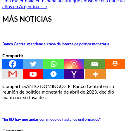
Una mujer halla en España al cura que abusó de ella hace 40
entradas
años en Argentina
⟶
MÁS NOTICIAS
Banco Central mantiene su tasa de interés de política monetaria
Compartir
CompartirSANTO DOMINGO.- El Banco Central en su
reunión de política monetaria de abril de 2023, decidió
mantener su tasa de…
“En RD hay que andar con miedo de hasta los uniformados”