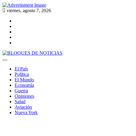
Skip
to
viernes, agosto 7, 2026
content
Twitter
Facebook
LinkedIn
Instagram
YouTube
BLOQUES DE NOTICIAS
El País
Política
El Mundo
Economía
Guerra
Opiniones
Salud
Aviación
Nueva York