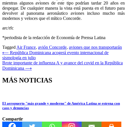
mientras algunos aviones de este tipo podrían tardar 20 años en
despegar. De cualquier manera la vista está puesta en el futuro para
devolver al panorama aeronáutico aviones incluso mucho más
modernos y veloces que el mítico Concorde.
arc/rfc
*periodista de la redacción de Economía de Prensa Latina
Tagged
Air France
,
avión Concorde
,
aviones que nos transportarán
Navegación
⟵
República Dominicana acogerá evento internacional de
sismología en julio
de
Brote importante de influenza A y avance del covid en la República
entradas
Dominicana
⟶
MÁS NOTICIAS
El aeropuerto "más grande y moderno" de América Latina se estrena con
caos y denuncias
Compartir