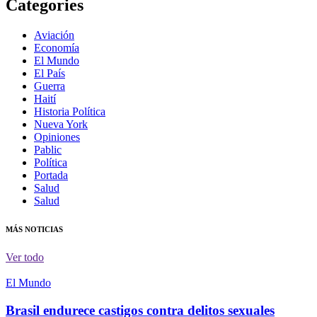
Categories
Aviación
Economía
El Mundo
El País
Guerra
Haití
Historia Política
Nueva York
Opiniones
Pablic
Política
Portada
Salud
Salud
MÁS NOTICIAS
Ver todo
El Mundo
Brasil endurece castigos contra delitos sexuales