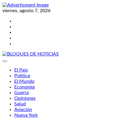
Skip
to
viernes, agosto 7, 2026
content
Twitter
Facebook
LinkedIn
Instagram
YouTube
BLOQUES DE NOTICIAS
El País
Política
El Mundo
Economía
Guerra
Opiniones
Salud
Aviación
Nueva York