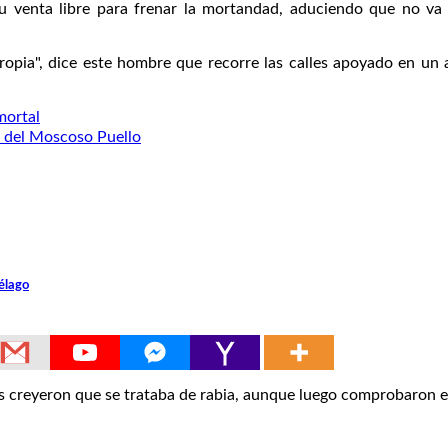
 venta libre para frenar la mortandad, aduciendo que no va "
e propia", dice este hombre que recorre las calles apoyado en u
mortal
a del Moscoso Puello
élago
s creyeron que se trataba de rabia, aunque luego comprobaron e