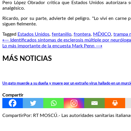
Pero López Obrador critica que Estados Unidos autorizara su
analgésico.
Ricardo, por su parte, advierte del peligro. "Lo viví en carn
siguen fielmente.
Tagged
Estados Unidos
,
fentanillo
,
frontera
,
MÉXICO
,
trampa 
Navegación
⟵
Identificados síntomas de esclerosis múltiple por neurólog
Lo más importante de la encuesta Mark Penn
⟶
de
entradas
MÁS NOTICIAS
Un gato muerde a su dueña y muere por un extraño virus hallado en un murci
Compartir
CompartirPor: RT MOSCÚ.- Las autoridades sanitarias italiana