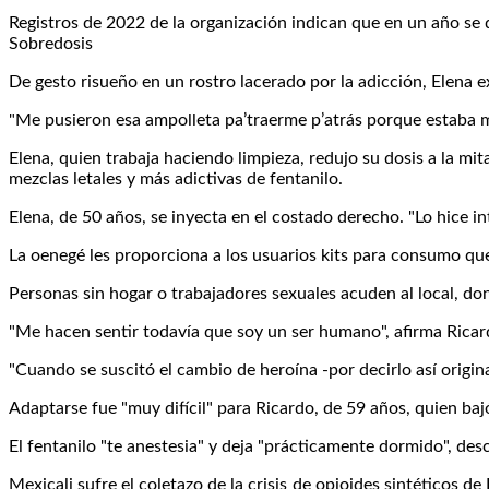
Registros de 2022 de la organización indican que en un año se 
Sobredosis
De gesto risueño en un rostro lacerado por la adicción, Elena ex
"Me pusieron esa ampolleta pa’traerme p’atrás porque estaba mu
Elena, quien trabaja haciendo limpieza, redujo su dosis a la mi
mezclas letales y más adictivas de fentanilo.
Elena, de 50 años, se inyecta en el costado derecho. "Lo hice i
La oenegé les proporciona a los usuarios kits para consumo que
Personas sin hogar o trabajadores sexuales acuden al local, do
"Me hacen sentir todavía que soy un ser humano", afirma Ricar
"Cuando se suscitó el cambio de heroína -por decirlo así origina
Adaptarse fue "muy difícil" para Ricardo, de 59 años, quien baj
El fentanilo "te anestesia" y deja "prácticamente dormido", desc
Mexicali sufre el coletazo de la crisis de opioides sintético