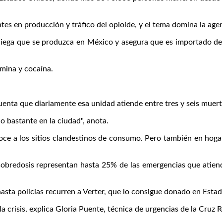
s en producción y tráfico del opioide, y el tema domina la age
ga que se produzca en México y asegura que es importado desde 
mina y cocaína.
cuenta que diariamente esa unidad atiende entre tres y seis mue
o bastante en la ciudad", anota.
onoce a los sitios clandestinos de consumo. Pero también en hog
s sobredosis representan hasta 25% de las emergencias que atie
sta policías recurren a Verter, que lo consigue donado en Esta
a crisis, explica Gloria Puente, técnica de urgencias de la Cruz 