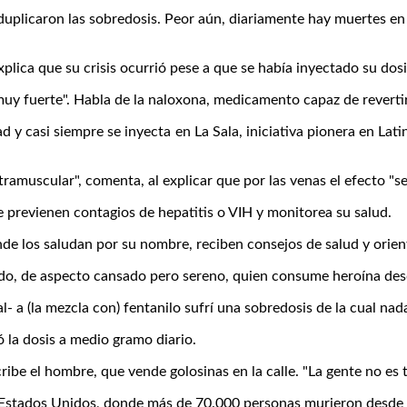
duplicaron las sobredosis. Peor aún, diariamente hay muertes en 
plica que su crisis ocurrió pese a que se había inyectado su dosi
y fuerte". Habla de la naloxona, medicamento capaz de revertir 
tad y casi siempre se inyecta en La Sala, iniciativa pionera en La
ntramuscular", comenta, al explicar que por las venas el efecto "s
 previenen contagios de hepatitis o VIH y monitorea su salud.
nde los saludan por su nombre, reciben consejos de salud y orie
do, de aspecto cansado pero sereno, quien consume heroína desde
l- a (la mezcla con) fentanilo sufrí una sobredosis de la cual nad
ó la dosis a medio gramo diario.
ribe el hombre, que vende golosinas en la calle. "La gente no es 
s de Estados Unidos, donde más de 70.000 personas murieron desde