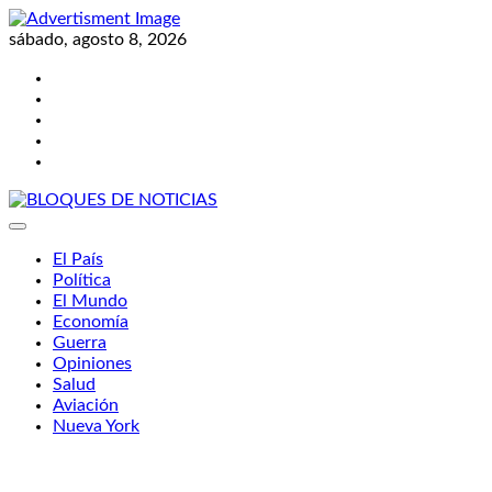
Skip
to
sábado, agosto 8, 2026
content
Twitter
Facebook
LinkedIn
Instagram
YouTube
BLOQUES DE NOTICIAS
El País
Política
El Mundo
Economía
Guerra
Opiniones
Salud
Aviación
Nueva York