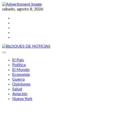
Skip
to
sábado, agosto 8, 2026
content
Twitter
Facebook
LinkedIn
Instagram
YouTube
BLOQUES DE NOTICIAS
El País
Política
El Mundo
Economía
Guerra
Opiniones
Salud
Aviación
Nueva York