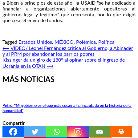
a Biden a principios de este año, la USAID "se ha dedicado a
financiar a organizaciones abiertamente opositoras al
gobierno legal y legítimo" que representa, por lo que exigió
que cese el envío de fondos.
Tagged
Estados Unidos
,
MÉXICO
,
Polémica
,
Política
Navegación
⟵
VÍDEO/ Leonel Fernández critica al Gobierno, a Abinader
y al PRM por abandonar los barrios pobres
de
Kissinger da un giro de 180° al opinar sobre el ingreso de
entradas
Ucrania en la OTAN
⟶
MÁS NOTICIAS
Petro: "Mi gobierno es el que más cocaína ha incautado en la historia de la
humanidad"
Compartir