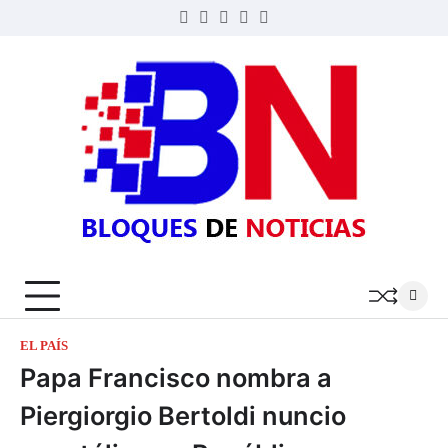
Skip
Twitter
Facebook
LinkedIn
Instagram
YouTube
to
content
BLOQ
DE
NOTIC
EL PAÍS
Papa Francisco nombra a
Piergiorgio Bertoldi nuncio