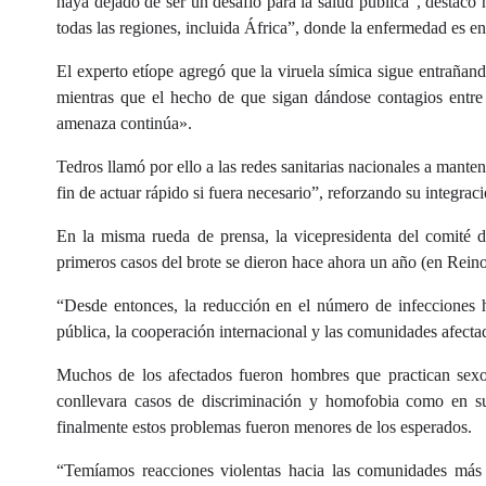
haya dejado de ser un desafío para la salud pública”, destacó
todas las regiones, incluida África”, donde la enfermedad es e
El experto etíope agregó que la viruela símica sigue entrañand
mientras que el hecho de que sigan dándose contagios entre 
amenaza continúa».
Tedros llamó por ello a las redes sanitarias nacionales a mante
fin de actuar rápido si fuera necesario”, reforzando su integrac
En la misma rueda de prensa, la vicepresidenta del comité 
primeros casos del brote se dieron hace ahora un año (en Reino
“Desde entonces, la reducción en el número de infecciones h
pública, la cooperación internacional y las comunidades afecta
Muchos de los afectados fueron hombres que practican sexo
conllevara casos de discriminación y homofobia como en s
finalmente estos problemas fueron menores de los esperados.
“Temíamos reacciones violentas hacia las comunidades más a