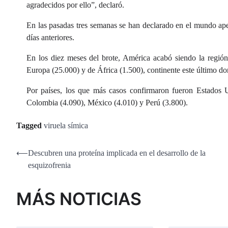
agradecidos por ello”, declaró.
En las pasadas tres semanas se han declarado en el mundo ape
días anteriores.
En los diez meses del brote, América acabó siendo la regió
Europa (25.000) y de África (1.500), continente este último d
Por países, los que más casos confirmaron fueron Estados U
Colombia (4.090), México (4.010) y Perú (3.800).
Tagged
viruela símica
Navegación
⟵
Descubren una proteína implicada en el desarrollo de la
esquizofrenia
de
entradas
MÁS NOTICIAS