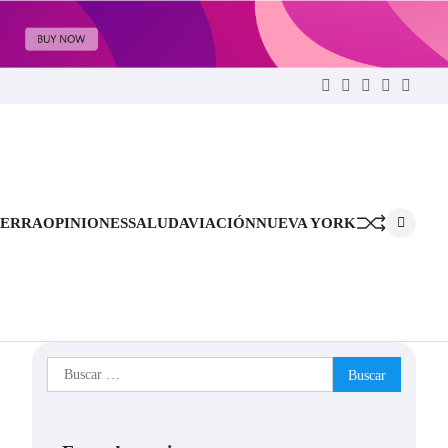
Twitter
Facebook
LinkedIn
Instagram
YouTu
ERRA
OPINIONES
SALUD
AVIACIÓN
NUEVA YORK
Buscar: