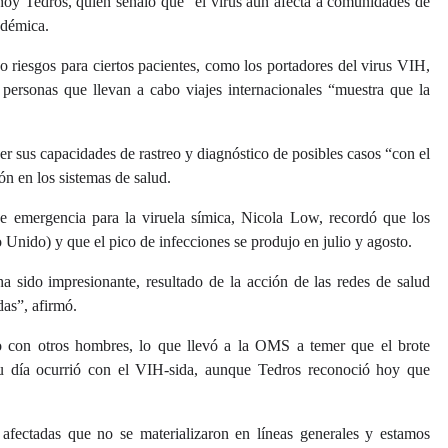
 hoy Tedros, quien señaló que “el virus aún afecta a comunidades de
ndémica.
o riesgos para ciertos pacientes, como los portadores del virus VIH,
personas que llevan a cabo viajes internacionales “muestra que la
ner sus capacidades de rastreo y diagnóstico de posibles casos “con el
ión en los sistemas de salud.
de emergencia para la viruela símica, Nicola Low, recordó que los
 Unido) y que el pico de infecciones se produjo en julio y agosto.
a sido impresionante, resultado de la acción de las redes de salud
das”, afirmó.
 con otros hombres, lo que llevó a la OMS a temer que el brote
u día ocurrió con el VIH-sida, aunque Tedros reconoció hoy que
fectadas que no se materializaron en líneas generales y estamos