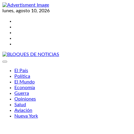
Skip
to
lunes, agosto 10, 2026
content
Twitter
Facebook
LinkedIn
Instagram
YouTube
BLOQUES DE NOTICIAS
El País
Política
El Mundo
Economía
Guerra
Opiniones
Salud
Aviación
Nueva York