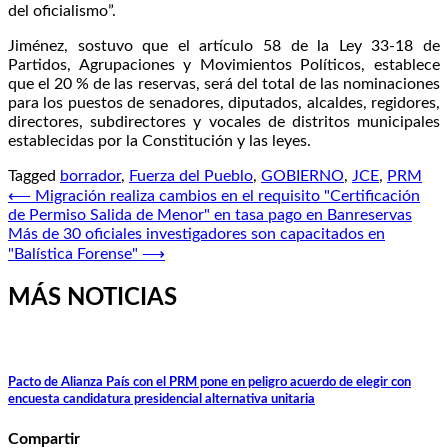
del oficialismo”.
Jiménez, sostuvo que el artículo 58 de la Ley 33-18 de
Partidos, Agrupaciones y Movimientos Políticos, establece
que el 20 % de las reservas, será del total de las nominaciones
para los puestos de senadores, diputados, alcaldes, regidores,
directores, subdirectores y vocales de distritos municipales
establecidas por la Constitución y las leyes.
Tagged
borrador
,
Fuerza del Pueblo
,
GOBIERNO
,
JCE
,
PRM
Navegación
⟵
Migración realiza cambios en el requisito "Certificación
de Permiso Salida de Menor" en tasa pago en Banreservas
de
Más de 30 oficiales investigadores son capacitados en
entradas
"Balística Forense"
⟶
MÁS NOTICIAS
Pacto de Alianza País con el PRM pone en peligro acuerdo de elegir con
encuesta candidatura presidencial alternativa unitaria
Compartir