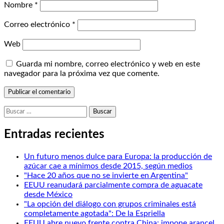
Nombre
*
Correo electrónico
*
Web
Guarda mi nombre, correo electrónico y web en este
navegador para la próxima vez que comente.
Buscar:
Entradas recientes
Un futuro menos dulce para Europa: la producción de
azúcar cae a mínimos desde 2015, según medios
"Hace 20 años que no se invierte en Argentina"
EEUU reanudará parcialmente compra de aguacate
desde México
"La opción del diálogo con grupos criminales está
completamente agotada": De la Espriella
EEUU abre nuevo frente contra China: impone arancel