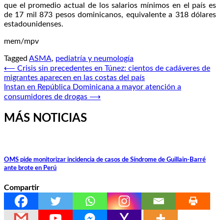
que el promedio actual de los salarios mínimos en el país es
de 17 mil 873 pesos dominicanos, equivalente a 318 dólares
estadounidenses.
mem/mpv
Tagged
ASMA
,
pediatría y neumología
Navegación
⟵
Crisis sin precedentes en Túnez: cientos de cadáveres de
migrantes aparecen en las costas del país
de
Instan en República Dominicana a mayor atención a
entradas
consumidores de drogas
⟶
MÁS NOTICIAS
OMS pide monitorizar incidencia de casos de Síndrome de Guillain-Barré
ante brote en Perú
Compartir