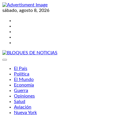
Skip
to
sábado, agosto 8, 2026
content
Twitter
Facebook
LinkedIn
Instagram
YouTube
BLOQUES DE NOTICIAS
El País
Política
El Mundo
Economía
Guerra
Opiniones
Salud
Aviación
Nueva York