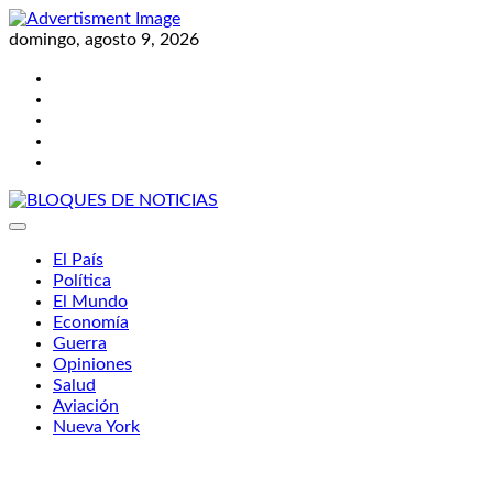
Skip
to
domingo, agosto 9, 2026
content
Twitter
Facebook
LinkedIn
Instagram
YouTube
BLOQUES DE NOTICIAS
El País
Política
El Mundo
Economía
Guerra
Opiniones
Salud
Aviación
Nueva York