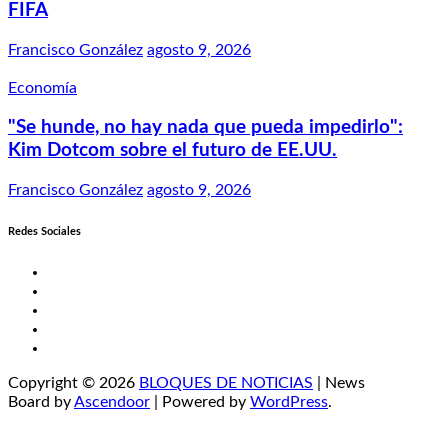
FIFA
Francisco González
agosto 9, 2026
Economía
"Se hunde, no hay nada que pueda impedirlo":
Kim Dotcom sobre el futuro de EE.UU.
Francisco González
agosto 9, 2026
Redes Sociales
Twitter
Facebook
LinkedIn
Instagram
YouTube
Copyright © 2026
BLOQUES DE NOTICIAS
| News
Board by
Ascendoor
| Powered by
WordPress
.