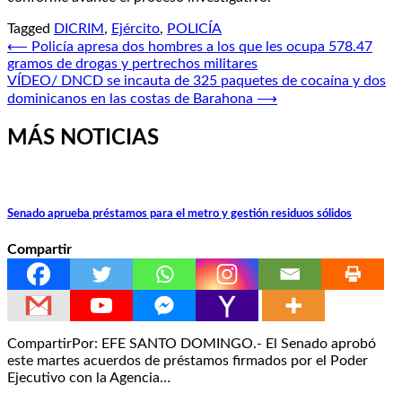
Tagged
DICRIM
,
Ejército
,
POLICÍA
Navegación
⟵
Policía apresa dos hombres a los que les ocupa 578.47
gramos de drogas y pertrechos militares
de
VÍDEO/ DNCD se incauta de 325 paquetes de cocaína y dos
entradas
dominicanos en las costas de Barahona
⟶
MÁS NOTICIAS
Senado aprueba préstamos para el metro y gestión residuos sólidos
Compartir
CompartirPor: EFE SANTO DOMINGO.- El Senado aprobó
este martes acuerdos de préstamos firmados por el Poder
Ejecutivo con la Agencia…