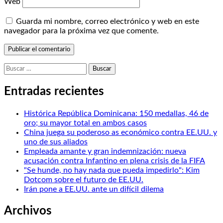
Web
Guarda mi nombre, correo electrónico y web en este
navegador para la próxima vez que comente.
Buscar:
Entradas recientes
Histórica República Dominicana: 150 medallas, 46 de
oro; su mayor total en ambos casos
China juega su poderoso as económico contra EE.UU. y
uno de sus aliados
Empleada amante y gran indemnización: nueva
acusación contra Infantino en plena crisis de la FIFA
"Se hunde, no hay nada que pueda impedirlo": Kim
Dotcom sobre el futuro de EE.UU.
Irán pone a EE.UU. ante un difícil dilema
Archivos