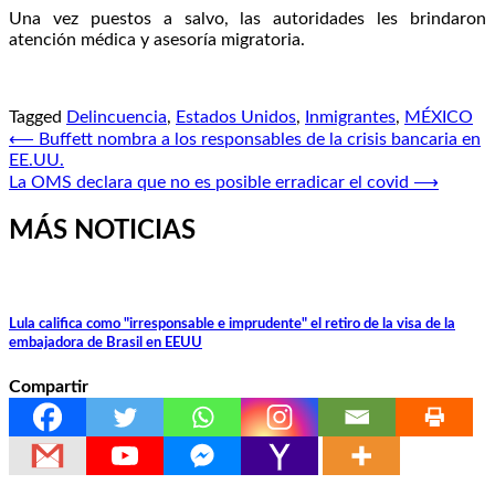
Una vez puestos a salvo, las autoridades les brindaron
atención médica y asesoría migratoria.
Tagged
Delincuencia
,
Estados Unidos
,
Inmigrantes
,
MÉXICO
Navegación
⟵
Buffett nombra a los responsables de la crisis bancaria en
EE.UU.
de
La OMS declara que no es posible erradicar el covid
⟶
entradas
MÁS NOTICIAS
Lula califica como "irresponsable e imprudente" el retiro de la visa de la
embajadora de Brasil en EEUU
Compartir