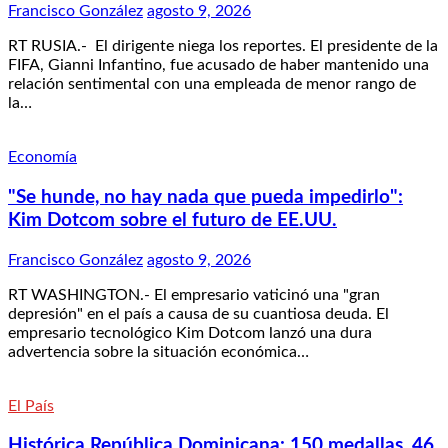
Francisco González
agosto 9, 2026
RT RUSIA.- El dirigente niega los reportes. El presidente de la
FIFA, Gianni Infantino, fue acusado de haber mantenido una
relación sentimental con una empleada de menor rango de
la…
Economía
"Se hunde, no hay nada que pueda impedirlo":
Kim Dotcom sobre el futuro de EE.UU.
Francisco González
agosto 9, 2026
RT WASHINGTON.- El empresario vaticinó una "gran
depresión" en el país a causa de su cuantiosa deuda. El
empresario tecnológico Kim Dotcom lanzó una dura
advertencia sobre la situación económica…
El País
Histórica República Dominicana: 150 medallas, 46