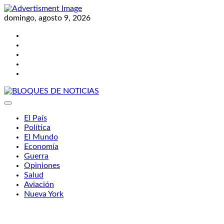
Skip
to
domingo, agosto 9, 2026
content
Twitter
Facebook
LinkedIn
Instagram
YouTube
BLOQUES DE NOTICIAS
El País
Política
El Mundo
Economía
Guerra
Opiniones
Salud
Aviación
Nueva York