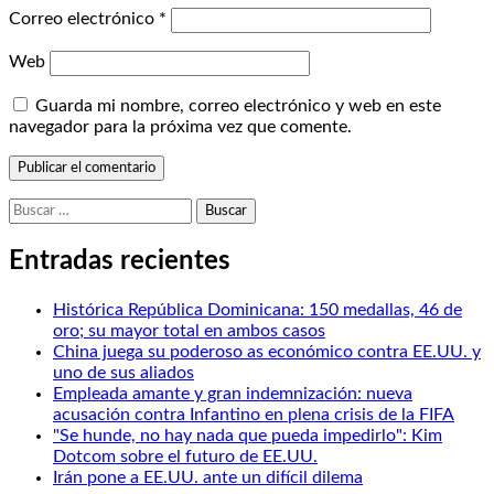
Correo electrónico
*
Web
Guarda mi nombre, correo electrónico y web en este
navegador para la próxima vez que comente.
Buscar:
Entradas recientes
Histórica República Dominicana: 150 medallas, 46 de
oro; su mayor total en ambos casos
China juega su poderoso as económico contra EE.UU. y
uno de sus aliados
Empleada amante y gran indemnización: nueva
acusación contra Infantino en plena crisis de la FIFA
"Se hunde, no hay nada que pueda impedirlo": Kim
Dotcom sobre el futuro de EE.UU.
Irán pone a EE.UU. ante un difícil dilema