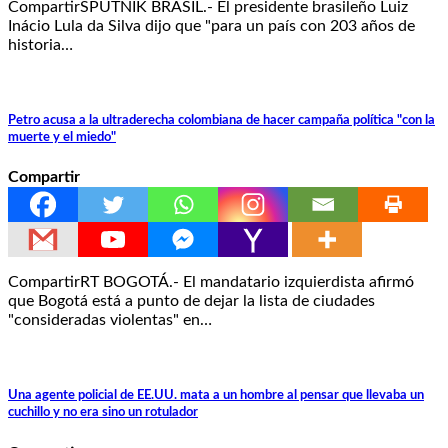
CompartirSPUTNIK BRASIL.- El presidente brasileño Luiz
Inácio Lula da Silva dijo que "para un país con 203 años de
historia…
Petro acusa a la ultraderecha colombiana de hacer campaña política "con la
muerte y el miedo"
Compartir
CompartirRT BOGOTÁ.- El mandatario izquierdista afirmó
que Bogotá está a punto de dejar la lista de ciudades
"consideradas violentas" en…
Una agente policial de EE.UU. mata a un hombre al pensar que llevaba un
cuchillo y no era sino un rotulador