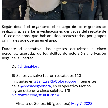
Según detalló el organismo, el hallazgo de los migrantes se
realizó gracias a las investigaciones derivadas del rescate de
10 colombianos que habían sido secuestrados por grupos
criminales que operan en el área.
Durante el operativo, los agentes detuvieron a cinco
personas, acusadas de los delitos de extorsión y privación
ilegal de la libertad.
De
#ÚltimaHora
🟤 Sanos y a salvo fueron rescatados 113
migrantes en
#SanLuisRíoColoradopor
integrantes
de la
@MesaSegSonora
, en el operativo táctico
logran detener a cinco sujetos. 1/8
pic.twitter.com/st0iFKPbZV
— Fiscalía de Sonora (@fgjesonora)
May 7, 2023