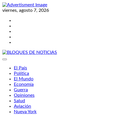
Skip
to
viernes, agosto 7, 2026
content
Twitter
Facebook
LinkedIn
Instagram
YouTube
BLOQUES DE NOTICIAS
El País
Política
El Mundo
Economía
Guerra
Opiniones
Salud
Aviación
Nueva York