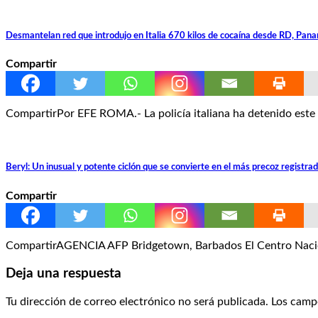
Desmantelan red que introdujo en Italia 670 kilos de cocaína desde RD, Pan
Compartir
CompartirPor EFE ROMA.- La policía italiana ha detenido este 
Beryl: Un inusual y potente ciclón que se convierte en el más precoz registrad
Compartir
CompartirAGENCIA AFP Bridgetown, Barbados El Centro Nacion
Deja una respuesta
Tu dirección de correo electrónico no será publicada.
Los camp