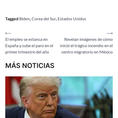
Tagged
Biden
,
Corea del Sur
,
Estados Unidos
Navegación
⟵
⟶
El empleo se estanca en
Revelan imágenes de cómo
de
España y sube el paro en el
inició el trágico incendio en el
entradas
primer trimestre del año
centro migratorio en México
MÁS NOTICIAS