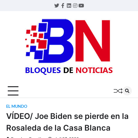
Skip
Twitter
Facebook
LinkedIn
Instagram
YouTube
to
content
BLOQU
DE
NOTIC
EL MUNDO
VÍDEO/ Joe Biden se pierde en la
Rosaleda de la Casa Blanca