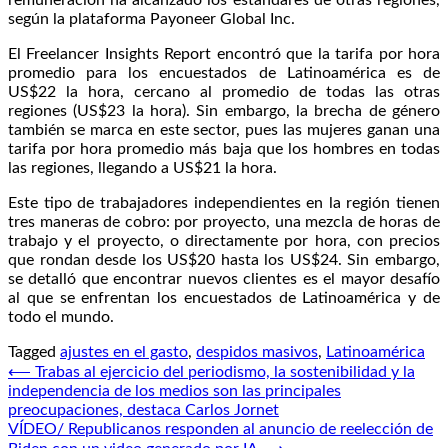
según la plataforma Payoneer Global Inc.
El Freelancer Insights Report encontró que la tarifa por hora
promedio para los encuestados de Latinoamérica es de
US$22 la hora, cercano al promedio de todas las otras
regiones (US$23 la hora). Sin embargo, la brecha de género
también se marca en este sector, pues las mujeres ganan una
tarifa por hora promedio más baja que los hombres en todas
las regiones, llegando a US$21 la hora.
Este tipo de trabajadores independientes en la región tienen
tres maneras de cobro: por proyecto, una mezcla de horas de
trabajo y el proyecto, o directamente por hora, con precios
que rondan desde los US$20 hasta los US$24. Sin embargo,
se detalló que encontrar nuevos clientes es el mayor desafío
al que se enfrentan los encuestados de Latinoamérica y de
todo el mundo.
Tagged
ajustes en el gasto
,
despidos masivos
,
Latinoamérica
Navegación
⟵
Trabas al ejercicio del periodismo, la sostenibilidad y la
independencia de los medios son las principales
de
preocupaciones, destaca Carlos Jornet
entradas
VÍDEO/ Republicanos responden al anuncio de reelección de