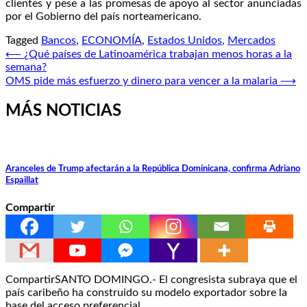
clientes y pese a las promesas de apoyo al sector anunciadas
por el Gobierno del país norteamericano.
Tagged
Bancos
,
ECONOMÍA
,
Estados Unidos
,
Mercados
Navegación
⟵
¿Qué países de Latinoamérica trabajan menos horas a la
semana?
de
OMS pide más esfuerzo y dinero para vencer a la malaria
⟶
entradas
MÁS NOTICIAS
Aranceles de Trump afectarán a la República Dominicana, confirma Adriano
Espaillat
Compartir
CompartirSANTO DOMINGO.- El congresista subraya que el
país caribeño ha construido su modelo exportador sobre la
base del acceso preferencial…