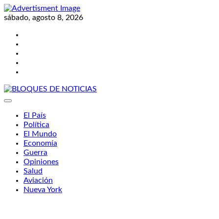
Skip
to
sábado, agosto 8, 2026
content
Twitter
Facebook
LinkedIn
Instagram
YouTube
BLOQUES DE NOTICIAS
El País
Política
El Mundo
Economía
Guerra
Opiniones
Salud
Aviación
Nueva York