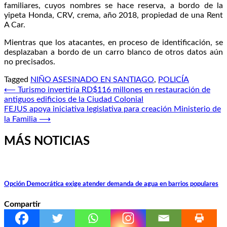
familiares, cuyos nombres se hace reserva, a bordo de la
yipeta Honda, CRV, crema, año 2018, propiedad de una Rent
A Car.
Mientras que los atacantes, en proceso de identificación, se
desplazaban a bordo de un carro blanco de otros datos aún
no precisados.
Tagged
NIÑO ASESINADO EN SANTIAGO
,
POLICÍA
Navegación
⟵
Turismo invertiría RD$116 millones en restauración de
antiguos edificios de la Ciudad Colonial
de
FEJUS apoya iniciativa legislativa para creación Ministerio de
entradas
la Familia
⟶
MÁS NOTICIAS
Opción Democrática exige atender demanda de agua en barrios populares
Compartir