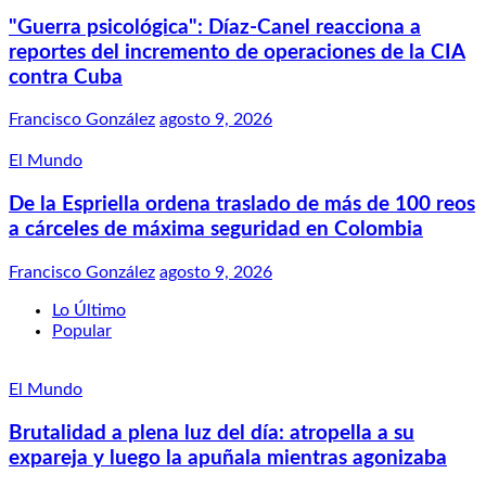
"Guerra psicológica": Díaz-Canel reacciona a
reportes del incremento de operaciones de la CIA
contra Cuba
Francisco González
agosto 9, 2026
El Mundo
De la Espriella ordena traslado de más de 100 reos
a cárceles de máxima seguridad en Colombia
Francisco González
agosto 9, 2026
Lo Último
Popular
El Mundo
Brutalidad a plena luz del día: atropella a su
expareja y luego la apuñala mientras agonizaba