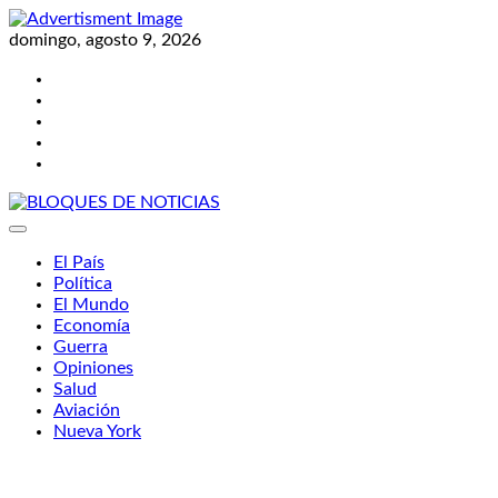
Skip
to
domingo, agosto 9, 2026
content
Twitter
Facebook
LinkedIn
Instagram
YouTube
BLOQUES DE NOTICIAS
El País
Política
El Mundo
Economía
Guerra
Opiniones
Salud
Aviación
Nueva York