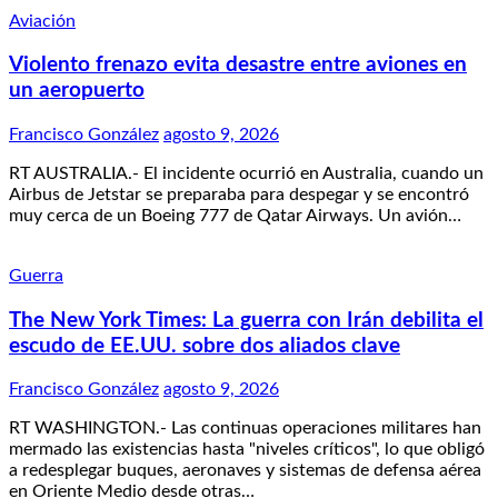
Aviación
Violento frenazo evita desastre entre aviones en
un aeropuerto
Francisco González
agosto 9, 2026
RT AUSTRALIA.- El incidente ocurrió en Australia, cuando un
Airbus de Jetstar se preparaba para despegar y se encontró
muy cerca de un Boeing 777 de Qatar Airways. Un avión…
Guerra
The New York Times: La guerra con Irán debilita el
escudo de EE.UU. sobre dos aliados clave
Francisco González
agosto 9, 2026
RT WASHINGTON.- Las continuas operaciones militares han
mermado las existencias hasta "niveles críticos", lo que obligó
a redesplegar buques, aeronaves y sistemas de defensa aérea
en Oriente Medio desde otras…