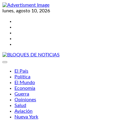
Skip
to
lunes, agosto 10, 2026
content
Twitter
Facebook
LinkedIn
Instagram
YouTube
BLOQUES DE NOTICIAS
El País
Política
El Mundo
Economía
Guerra
Opiniones
Salud
Aviación
Nueva York