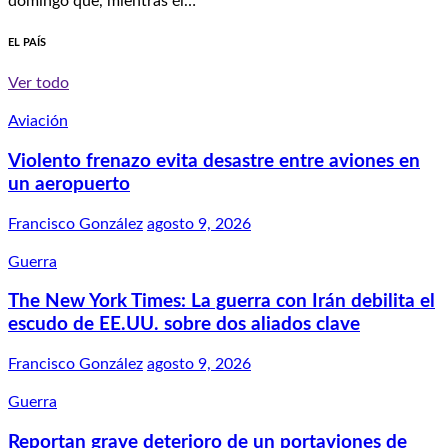
domingo que, mientras él…
EL PAÍS
Ver todo
Aviación
Violento frenazo evita desastre entre aviones en
un aeropuerto
Francisco González
agosto 9, 2026
Guerra
The New York Times: La guerra con Irán debilita el
escudo de EE.UU. sobre dos aliados clave
Francisco González
agosto 9, 2026
Guerra
Reportan grave deterioro de un portaviones de