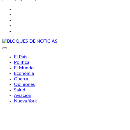
Twitter
Facebook
LinkedIn
Instagram
YouTube
BLOQUES DE NOTICIAS
El País
Política
El Mundo
Economía
Guerra
Opiniones
Salud
Aviación
Nueva York