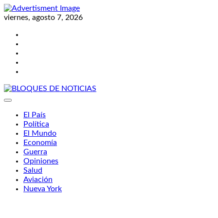
Skip
to
viernes, agosto 7, 2026
content
Twitter
Facebook
LinkedIn
Instagram
YouTube
BLOQUES DE NOTICIAS
El País
Política
El Mundo
Economía
Guerra
Opiniones
Salud
Aviación
Nueva York