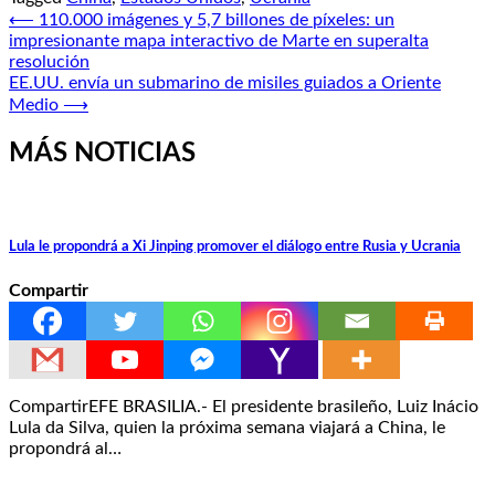
Navegación
⟵
110.000 imágenes y 5,7 billones de píxeles: un
impresionante mapa interactivo de Marte en superalta
de
resolución
entradas
EE.UU. envía un submarino de misiles guiados a Oriente
Medio
⟶
MÁS NOTICIAS
Lula le propondrá a Xi Jinping promover el diálogo entre Rusia y Ucrania
Compartir
CompartirEFE BRASILIA.- El presidente brasileño, Luiz Inácio
Lula da Silva, quien la próxima semana viajará a China, le
propondrá al…