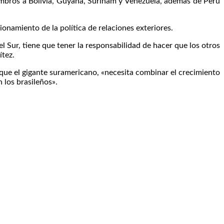
embros a Bolivia, Guyana, Surinam y Venezuela, además de Perú
onamiento de la política de relaciones exteriores.
 Sur, tiene que tener la responsabilidad de hacer que los otros
ítez.
 que el gigante suramericano, «necesita combinar el crecimiento
 los brasileños».