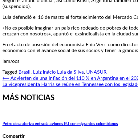
Según el anuncio oficial, así como Brasil, Argentina también
(suspendido).
Lula defendió el 16 de marzo el fortalecimiento del Mercado Co
«No es posible imaginar un país rico rodeado de pobres de todo
crezcan con nosotros», apuntó el exsindicalista en la ciudad s
En el acto de posesión del economista Enio Verri como director
económico con el avance social de sus socios y tener la grande
lam/ocs
Tagged
Brasil
,
Luiz Inácio Lula da Silva
,
UNASUR
Navegación
⟵
Advierten de una inflación del 110 % en Argentina en el 20
La vicepresidenta Harris se reúne en Tennessee con los legisla
de
entradas
MÁS NOTICIAS
Petro desautoriza entrada aviones EU con migrantes colombianos
Compartir