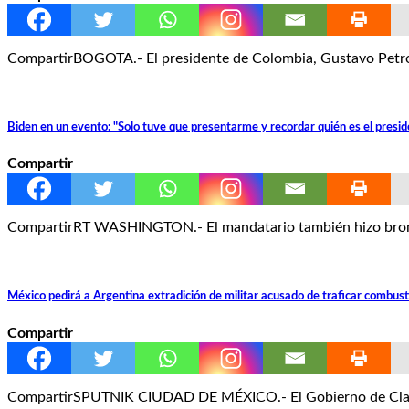
CompartirBOGOTA.- El presidente de Colombia, Gustavo Petro,
Biden en un evento: "Solo tuve que presentarme y recordar quién es el presi
Compartir
CompartirRT WASHINGTON.- El mandatario también hizo bromas
México pedirá a Argentina extradición de militar acusado de traficar combust
Compartir
CompartirSPUTNIK CIUDAD DE MÉXICO.- El Gobierno de Claudia