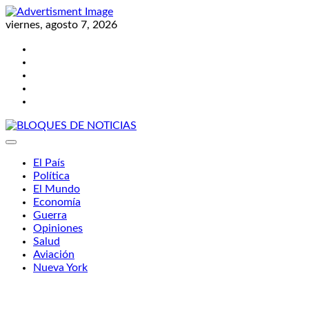
Skip
to
viernes, agosto 7, 2026
content
Twitter
Facebook
LinkedIn
Instagram
YouTube
BLOQUES DE NOTICIAS
El País
Política
El Mundo
Economía
Guerra
Opiniones
Salud
Aviación
Nueva York