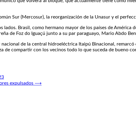
 comunicó que volverá al bloque, que actualmente tiene como mi
mún Sur (Mercosur), la reorganización de la Unasur y el perfecci
s lados. Brasil, como hermano mayor de los países de América del
ureña de Foz do Iguaçú junto a su par paraguayo, Mario Abdo Ben
 nacional de la central hidroeléctrica Itaipú Binacional, remarcó
za de compartir con los vecinos todo lo que suceda de bueno con
23
dores expulsados
⟶