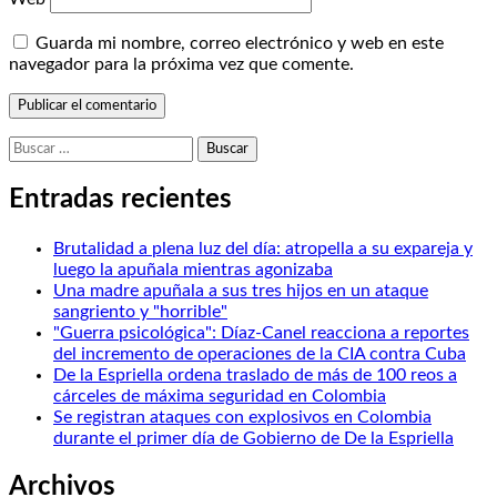
Guarda mi nombre, correo electrónico y web en este
navegador para la próxima vez que comente.
Buscar:
Entradas recientes
Brutalidad a plena luz del día: atropella a su expareja y
luego la apuñala mientras agonizaba
Una madre apuñala a sus tres hijos en un ataque
sangriento y "horrible"
"Guerra psicológica": Díaz-Canel reacciona a reportes
del incremento de operaciones de la CIA contra Cuba
De la Espriella ordena traslado de más de 100 reos a
cárceles de máxima seguridad en Colombia
Se registran ataques con explosivos en Colombia
durante el primer día de Gobierno de De la Espriella
Archivos