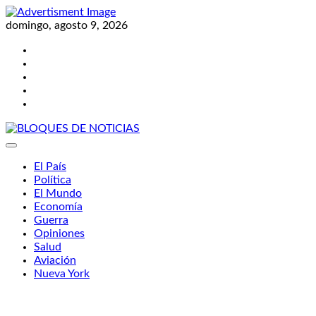
Skip
to
domingo, agosto 9, 2026
content
Twitter
Facebook
LinkedIn
Instagram
YouTube
BLOQUES DE NOTICIAS
El País
Política
El Mundo
Economía
Guerra
Opiniones
Salud
Aviación
Nueva York