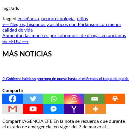
mgt/ads
Tagged
enseñanza
,
neurotecnología
,
niños
Navegación
⟵
Negros, hispanos y asiáticos con Parkinson con menor
calidad de vida
de
Aumentan las muertes por sobredosis de drogas en ancianos
entradas
en EEUU
⟶
MÁS NOTICIAS
El Gobierno haitiano prorroga de nuevo hasta el miércoles el toque de queda
Compartir
CompartirAGENCIA EFE En la nota se recuerda que durante
el estado de emergencia, en vigor del 7 de marzo al…