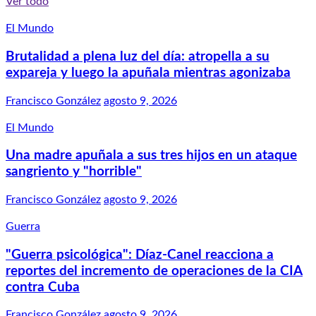
Ver todo
El Mundo
Brutalidad a plena luz del día: atropella a su
expareja y luego la apuñala mientras agonizaba
Francisco González
agosto 9, 2026
El Mundo
Una madre apuñala a sus tres hijos en un ataque
sangriento y "horrible"
Francisco González
agosto 9, 2026
Guerra
"Guerra psicológica": Díaz-Canel reacciona a
reportes del incremento de operaciones de la CIA
contra Cuba
Francisco González
agosto 9, 2026